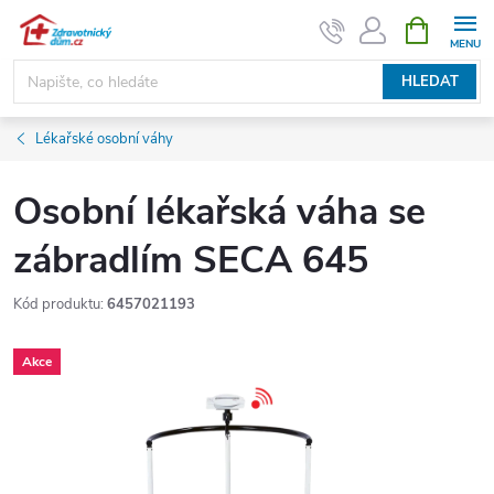
Přejít
NÁKUPNÍ
KOŠÍK
na
obsah
HLEDAT
Lékařské osobní váhy
Osobní lékařská váha se
zábradlím SECA 645
Kód produktu:
6457021193
Akce