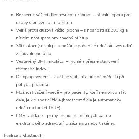
Bezpečné vážení díky pevnému zábradlí – stabilní opora pro
osoby s omezenou mobilitou.
Velká protiskluzová vážicí plocha – s nosností až 300 kg a
nízkým nástupem pro snadný přístup.
360° otočný displej – umožňuje pohodlné odečítání výsledků
z libovolného úhlu.
Vestavěný BMI kalkulátor – rychlé a přesné stanovení
tělesného indexu.
Damping systém – zajišťuje stabilní a přesné měření i při
pohybu pacienta.
Možnost vážení vsedě – pro pacienty, kteří nemohou stát
déle, je k dispozici židle (hmotnost židle je automaticky
odečtena funkcí TARE).
EMR-validace – přímý přenos naměřených dat do
elektronického zdravotního záznamu nebo tiskárny.
Funkce a vlastnosti: