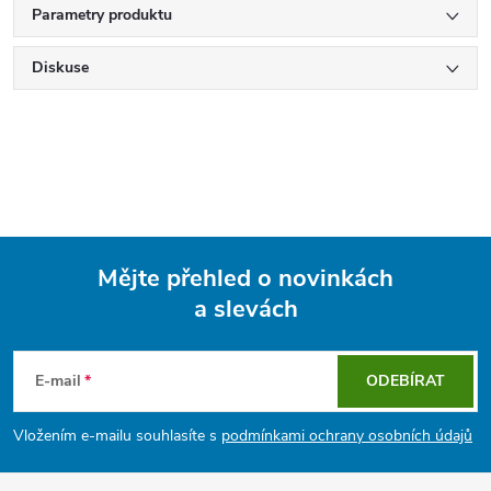
Parametry produktu
Diskuse
Mějte přehled o novinkách
a slevách
Z
á
E-mail
ODEBÍRAT
p
Vložením e-mailu souhlasíte s
podmínkami ochrany osobních údajů