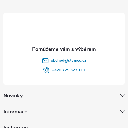
a
t
í
obchod
@
stamed.cz
+420 725 323 111
Novinky
Informace
Instagram