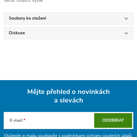
Verze: vzduch, kyslík
Soubory ke stažení
Diskuse
Mějte přehled o novinkách
a slevách
Z
á
E-mail
ODEBÍRAT
p
Vložením e-mailu souhlasíte s
podmínkami ochrany osobních údajů