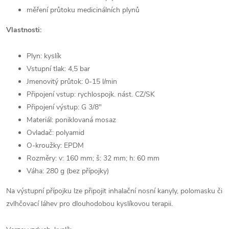
měření průtoku medicinálních plynů
Vlastnosti:
Plyn: kyslík
Vstupní tlak: 4,5 bar
Jmenovitý průtok: 0-15 l/min
Připojení vstup: rychlospojk. nást. CZ/SK
Připojení výstup: G 3/8"
Materiál: poniklovaná mosaz
Ovladač: polyamid
O-kroužky: EPDM
Rozměry: v: 160 mm; š: 32 mm; h: 60 mm
Váha: 280 g (bez přípojky)
Na výstupní přípojku lze připojit inhalační nosní kanyly, polomasku či
zvlhčovací láhev pro dlouhodobou kyslíkovou terapii.