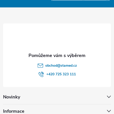
a
t
í
obchod
@
stamed.cz
+420 725 323 111
Novinky
Informace