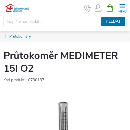
Přejít
NÁKUPNÍ
KOŠÍK
na
obsah
HLEDAT
Průtokoměry
Průtokoměr MEDIMETER
15l O2
Kód produktu:
0730137