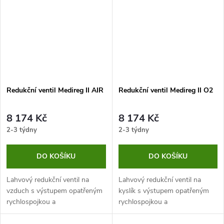
Redukční ventil Medireg II AIR
Redukční ventil Medireg II O2
8 174 Kč
8 174 Kč
2-3 týdny
2-3 týdny
DO KOŠÍKU
DO KOŠÍKU
Lahvový redukční ventil na
Lahvový redukční ventil na
vzduch s výstupem opatřeným
kyslík s výstupem opatřeným
rychlospojkou a
rychlospojkou a
přednastaveným výstupním
přednastaveným výstupním
tlakem. Otočný manometr
tlakem. Otočný manometr