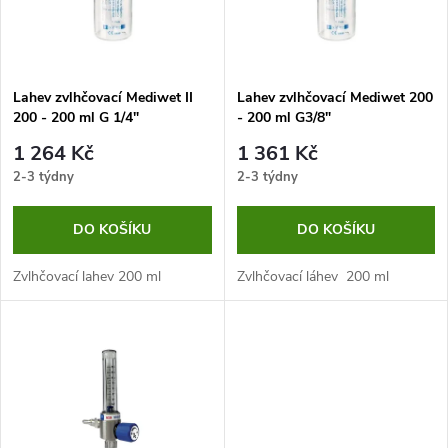
n
i
í
s
p
Lahev zvlhčovací Mediwet II
Lahev zvlhčovací Mediwet 200
200 - 200 ml G 1/4"
- 200 ml G3/8"
p
r
1 264 Kč
1 361 Kč
r
2-3 týdny
2-3 týdny
o
o
DO KOŠÍKU
DO KOŠÍKU
d
d
Zvlhčovací lahev 200 ml
Zvlhčovací láhev 200 ml
u
u
k
k
t
t