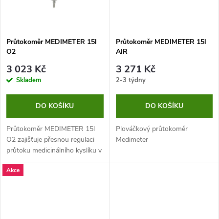
ů
ů
Průtokoměr MEDIMETER 15l
Průtokoměr MEDIMETER 15l
O2
AIR
3 023 Kč
3 271 Kč
Skladem
2-3 týdny
DO KOŠÍKU
DO KOŠÍKU
Průtokoměr MEDIMETER 15l
Plováčkový průtokoměr
O2 zajišťuje přesnou regulaci
Medimeter
průtoku medicinálního kyslíku v
nemocničním i domácím
Akce
prostředí.