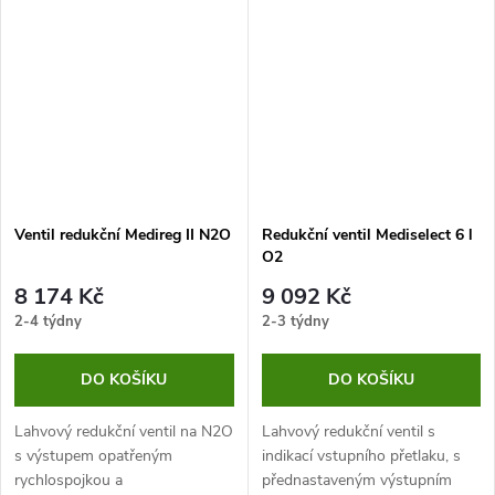
umožňuje snadnou kontrolu
umožňuje snadnou kontrolu
tlaku plynu v lahvi. Pojistné...
tlaku plynu v lahvi.
Ventil redukční Medireg II N2O
Redukční ventil Mediselect 6 l
O2
8 174 Kč
9 092 Kč
2-4 týdny
2-3 týdny
DO KOŠÍKU
DO KOŠÍKU
Lahvový redukční ventil na N2O
Lahvový redukční ventil s
s výstupem opatřeným
indikací vstupního přetlaku, s
rychlospojkou a
přednastaveným výstupním