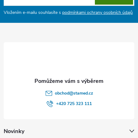
v
p
Vložením e-mailu souhlasíte s
podmínkami ochrany osobních údajů
k
a
y
t
v
ý
í
p
i
s
obchod
@
stamed.cz
u
+420 725 323 111
Novinky