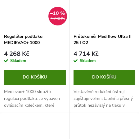
–10 %
4 742 Kč
Regulátor podtlaku
Průtokoměr Mediflow Ultra II
MEDIEVAC+ 1000
25 l O2
4 268 Kč
4 714 Kč
Skladem
Skladem
DO KOŠÍKU
DO KOŠÍKU
Medievac+ 1000 slouží k
Vestavěné redukční ústrojí
regulaci podtlaku. Je vybaven
zajišťuje velmi stabilní a přesný
ovládacím kolečkem, které
průtok nezávislý na tlaku v
usnadňuje manipulaci a
rozvodu nebo v tlakové lahvi.
otočným manometrem.
Snadná kontrola nastavených
hodnot průtoku plynu –
přední...