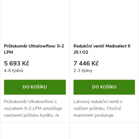
Průtokoměr Ultralowflow: 0-2
Redukční ventil Mediselect II
LPM
25 l O2
5 693 Kč
7 446 Kč
4-6 týdnů
2-3 týdny
DO KOŠÍKU
DO KOŠÍKU
Průtokoměr Ultralowflow s
Lahvový redukční ventil s
rozsahem 0–2 LPM umožňuje
voličem průtoku. Otočný
nastavení průtoku kyslíku. Je
manometr poskytuje
ideální například pro podávání
jednoduchou kontrolu tlaku
kyslíkové terapie dětským
plynu v lahvi.
pacientům.