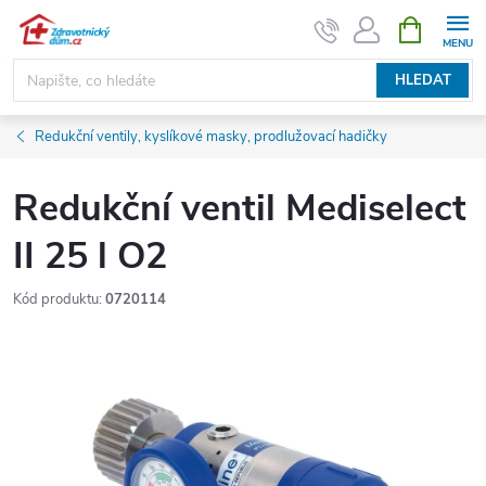
Přejít
NÁKUPNÍ
KOŠÍK
na
obsah
HLEDAT
Redukční ventily, kyslíkové masky, prodlužovací hadičky
Redukční ventil Mediselect
II 25 l O2
Kód produktu:
0720114