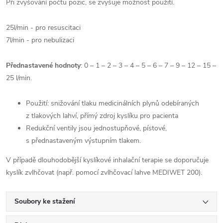
Při zvyšování počtu pozic, se zvyšuje možnost použití.
25l/min - pro resuscitaci
7l/min - pro nebulizaci
Přednastavené hodnoty
: 0 – 1 – 2 – 3 – 4 – 5 – 6 – 7 – 9 – 12 – 15 –
25 l/min.
Použití: snižování tlaku medicinálních plynů odebíraných
z tlakových lahví, přímý zdroj kyslíku pro pacienta
Redukční ventily jsou jednostupňové, pístové,
s přednastaveným výstupním tlakem.
V případě dlouhodobější kyslíkové inhalační
terapie se doporučuje
kyslík zvlhčovat (např. pomocí zvlhčovací lahve MEDIWET 200).
Soubory ke stažení