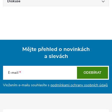
Diskuse
Mějte přehled o novinkách
a slevách
Z
á
E-mail
ODEBÍRAT
p
Vložením e-mailu souhlasíte s
podmínkami ochrany osobních údajů
a
t