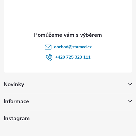
í
obchod
@
stamed.cz
+420 725 323 111
Novinky
Informace
Instagram