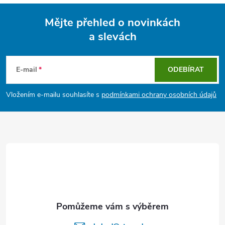
Mějte přehled o novinkách
a slevách
Z
á
E-mail
ODEBÍRAT
p
Vložením e-mailu souhlasíte s
podmínkami ochrany osobních údajů
a
t
í