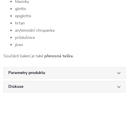
hlasivky
glottis
epiglottis
hrtan
arytenoidní chrupavka
průdušnice
jícen
Součástí balení je také
přenosná taška.
Parametry produktu
Diskuse