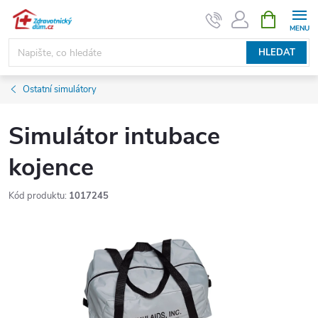
Přejít
NÁKUPNÍ
KOŠÍK
na
obsah
HLEDAT
Ostatní simulátory
Simulátor intubace
kojence
Kód produktu:
1017245