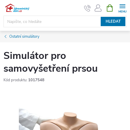
Přejít
NÁKUPNÍ
KOŠÍK
na
obsah
HLEDAT
Ostatní simulátory
Simulátor pro
samovyšetření prsou
Kód produktu:
1017548