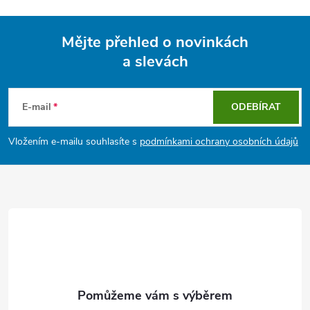
Mějte přehled o novinkách
a slevách
Z
á
E-mail
ODEBÍRAT
p
Vložením e-mailu souhlasíte s
podmínkami ochrany osobních údajů
a
t
í