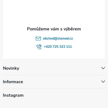
í
obchod
@
stamed.cz
+420 725 323 111
Novinky
Informace
Instagram