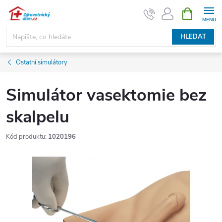
Přejít
NÁKUPNÍ
KOŠÍK
na
obsah
HLEDAT
Ostatní simulátory
Simulátor vasektomie bez
skalpelu
Kód produktu:
1020196