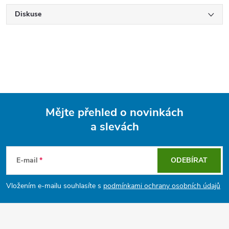
Diskuse
Mějte přehled o novinkách
a slevách
Z
á
E-mail
ODEBÍRAT
p
Vložením e-mailu souhlasíte s
podmínkami ochrany osobních údajů
a