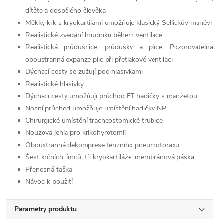
dítěte a dospělého člověka
Měkký krk s kryokartilami umožňuje klasický Sellickův manévr
Realistické zvedání hrudníku během ventilace
Realistická průdušnice, průdušky a plíce. Pozorovatelná
oboustranná expanze plic při přetlakové ventilaci
Dýchací cesty se zužují pod hlasivkami
Realistické hlasivky
Dýchací cesty umožňují průchod ET hadičky s manžetou
Nosní průchod umožňuje umístění hadičky NP
Chirurgické umístění tracheostomické trubice
Nouzová jehla pro krikohyrotomii
Oboustranná dekomprese tenzního pneumotoraxu
Šest krčních límců, tři kryokartiláže, membránová páska
Přenosná taška
Návod k použití
Parametry produktu