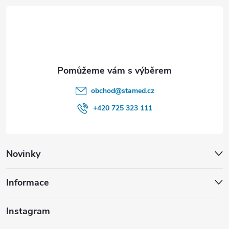
t
í
obchod
@
stamed.cz
+420 725 323 111
Novinky
Informace
Instagram