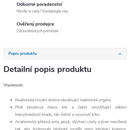
Odborné poradenství
Nevíte si rady? Kontaktujte nás.
Ověřený prodejce
Zdravotnických pomůcek
Popis produktu
Detailní popis produktu
Vlastnosti:
Realistická hrudní dutina obsahující realistické orgány
Plně kloubová hlava, krk a čelist umožňující záklon
hlavy/zvednutí brady, tah čelistí a vysunutí krku
Anatomicky přesná ústa, jazyk, dýchací cesty a jícen navržené
tak, aby ilustrovaly hluboké rozdíly mezi intubací kojence,