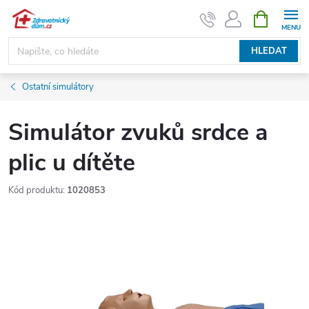
Přejít
NÁKUPNÍ
KOŠÍK
na
obsah
HLEDAT
Ostatní simulátory
Simulátor zvuků srdce a
plic u dítěte
Kód produktu:
1020853