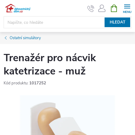
Přejít
NÁKUPNÍ
KOŠÍK
na
obsah
HLEDAT
Ostatní simulátory
Trenažér pro nácvik
katetrizace - muž
Kód produktu:
1017252