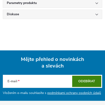
Parametry produktu
Diskuse
Mějte přehled o novinkách
a slevách
Z
á
E-mail
ODEBÍRAT
p
Vložením e-mailu souhlasíte s
podmínkami ochrany osobních údajů