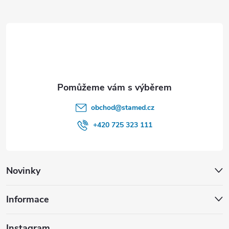
a
t
í
obchod
@
stamed.cz
+420 725 323 111
Novinky
Informace
Instagram