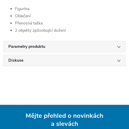
Figurína
Oblečení
Přenosná taška
2 objekty způsobující dušení
Parametry produktu
Diskuse
Mějte přehled o novinkách
a slevách
Z