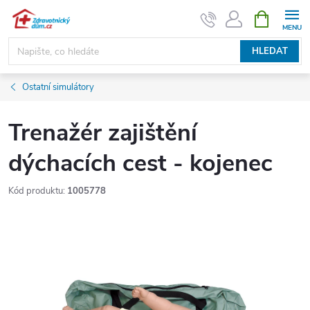
Přejít
NÁKUPNÍ
KOŠÍK
na
obsah
HLEDAT
Ostatní simulátory
Trenažér zajištění
dýchacích cest - kojenec
Kód produktu:
1005778