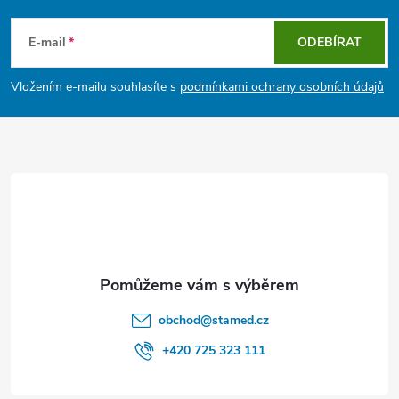
á
E-mail
ODEBÍRAT
p
Vložením e-mailu souhlasíte s
podmínkami ochrany osobních údajů
a
t
í
obchod
@
stamed.cz
+420 725 323 111