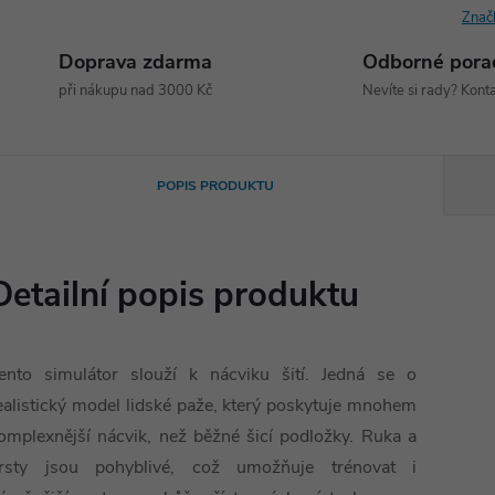
Znač
Doprava zdarma
Odborné pora
při nákupu nad 3000 Kč
Nevíte si rady? Konta
POPIS PRODUKTU
Detailní popis produktu
ento simulátor slouží k nácviku šití. Jedná se o
ealistický model lidské paže, který poskytuje mnohem
omplexnější nácvik, než běžné šicí podložky. Ruka a
rsty jsou pohyblivé, což umožňuje trénovat i