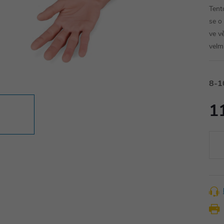
Tento
se o
ve v
velmi
8-1
1
Měr
cena