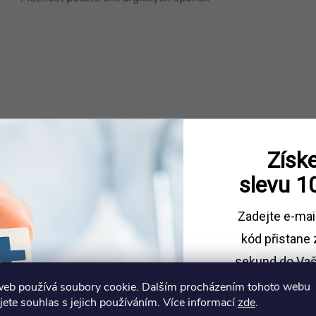
Získe
slevu
1
Zadejte e-mai
kód
přistane 
sekund do Vaš
web používá soubory cookie. Dalším procházením tohoto webu
Sleva platí př
jete souhlas s jejich používáním. Více informací
zde
.
1500 