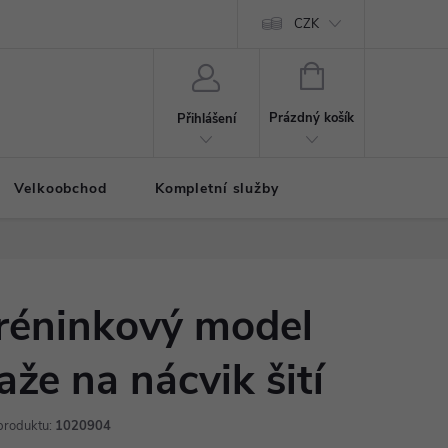
CZK
NÁKUPNÍ
KOŠÍK
Prázdný košík
Přihlášení
Velkoobchod
Kompletní služby
réninkový model
aže na nácvik šití
produktu:
1020904