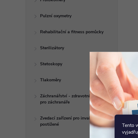
Pulzní oxymetry
Rehabilitační a fitness pomůcky
Sterilizátory
Stetoskopy
Tlakoměry
Záchranářství - zdravotní potřeby
pro záchranáře
Zvedací zařízení pro invalidy a
postižené
Tento 
vyjadřu