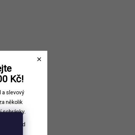
jte
00 Kč!
l a slevový
za několik
í schránky.
i nákupu
nad
Kč.