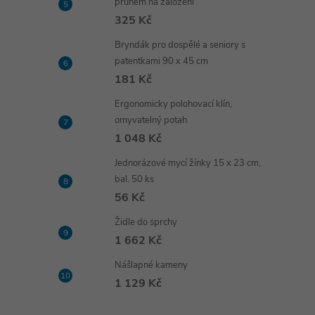
pruhem na založení
325 Kč
Bryndák pro dospělé a seniory s
patentkami 90 x 45 cm
181 Kč
Ergonomicky polohovací klín,
omyvatelný potah
1 048 Kč
Jednorázové mycí žínky 15 x 23 cm,
bal. 50 ks
56 Kč
Židle do sprchy
1 662 Kč
Nášlapné kameny
1 129 Kč