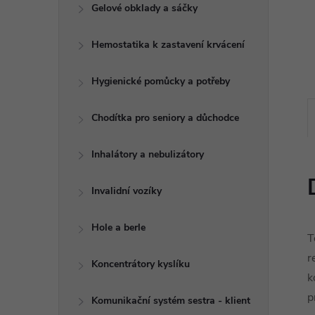
e
Gelové obklady a sáčky
l
Hemostatika k zastavení krvácení
Hygienické pomůcky a potřeby
Chodítka pro seniory a důchodce
Inhalátory a nebulizátory
Invalidní vozíky
Hole a berle
T
r
Koncentrátory kyslíku
k
p
Komunikační systém sestra - klient