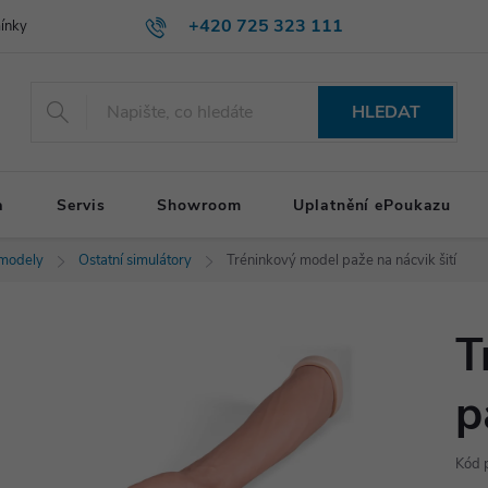
+420 725 323 111
ínky
HLEDAT
a
Servis
Showroom
Uplatnění ePoukazu
 modely
Ostatní simulátory
Tréninkový model paže na nácvik šití
T
p
Kód 