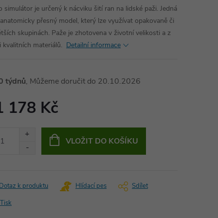
 simulátor je určený k nácviku šití ran na lidské paži. Jedná
 anatomicky přesný model, který lze využívat opakovaně či
ětších skupinách. Paže je zhotovena v životní velikosti a z
 kvalitních materiálů.
Detailní informace
0 týdnů
20.10.2026
1 178 Kč
ná
:
VLOŽIT DO KOŠÍKU
Dotaz k produktu
Hlídací pes
Sdílet
Tisk