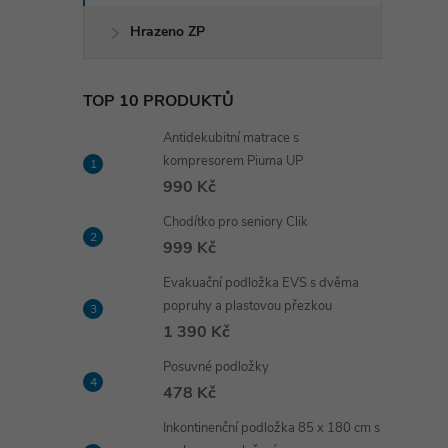
Hrazeno ZP
TOP 10 PRODUKTŮ
Antidekubitní matrace s
kompresorem Piuma UP
990 Kč
Chodítko pro seniory Clik
999 Kč
Evakuační podložka EVS s dvěma
popruhy a plastovou přezkou
1 390 Kč
Posuvné podložky
478 Kč
Inkontinenční podložka 85 x 180 cm s