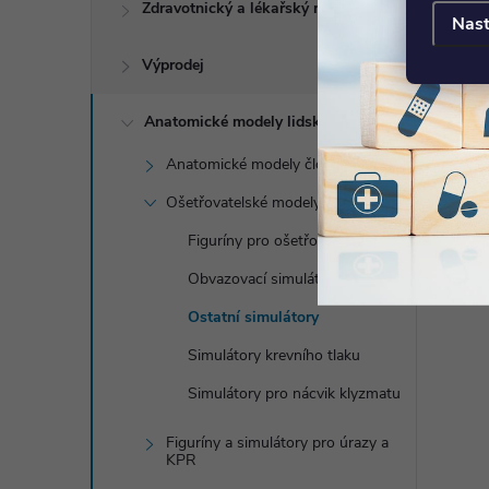
Zdravotnický a lékařský nábytek
Nast
Výprodej
Anatomické modely lidského těla
Anatomické modely člověka
Ošetřovatelské modely
Figuríny pro ošetřovatelství
Obvazovací simulátory
Ostatní simulátory
Simulátory krevního tlaku
Simulátory pro nácvik klyzmatu
Figuríny a simulátory pro úrazy a
KPR