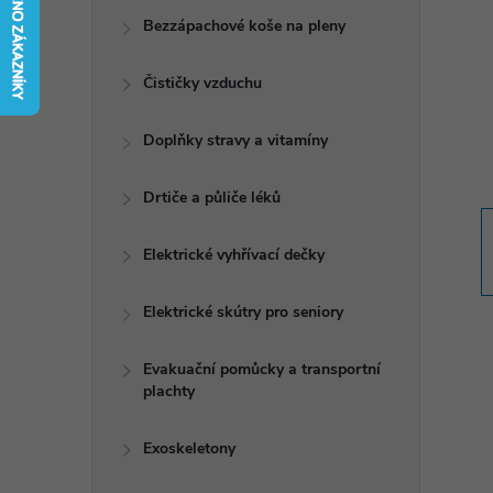
t
Bezzápachové koše na pleny
r
Čističky vzduchu
a
Doplňky stravy a vitamíny
n
Drtiče a půliče léků
n
Elektrické vyhřívací dečky
í
Elektrické skútry pro seniory
p
Evakuační pomůcky a transportní
plachty
a
n
Exoskeletony