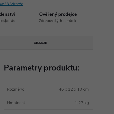
ka:
3B Scientific
denství
Ověřený prodejce
ktujte nás.
Zdravotnických pomůcek
DISKUZE
Parametry produktu:
Rozměry
:
46 x 12 x 10 cm
Hmotnost
:
1,27 kg