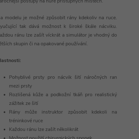
áročnější postupy na hůře přístupných místech.
a modelu je možné způsobit rány kdekoliv na ruce.
yučující tak dává možnost k široké škále nácviku.
aždou ránu lze zašít víckrát a simulátor je vhodný do
ětších skupin či na opakované používání.
lastnosti:
Pohyblivé prsty pro nácvik šití náročných ran
mezi prsty
Rozlišená kůže a podkožní tkáň pro realistický
zážitek ze šití
Rány může instruktor způsobit kdekoli na
tréninkové ruce
Každou ránu lze zašít několikrát
Možnost použití chirurgických sponek