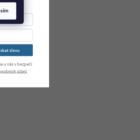
asím
ískat slevu
e u nás v bezpečí.
osobních údajů