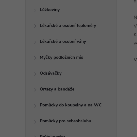
n
Lůžkoviny
N
Lékařské a osobní teploměry
V
K
Lékařské a osobní váhy
v
Myčky podložních mís
V
Odsávačky
Ortézy a bandáže
Pomůcky do koupelny a na WC
Pomůcky pro sebeobsluhu
Průtokoměry