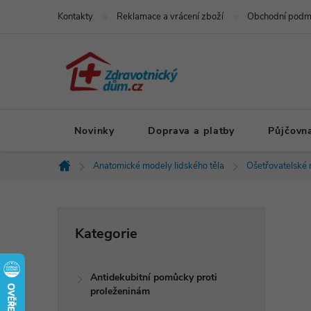
Přejít
Kontakty
Reklamace a vrácení zboží
Obchodní podm
na
obsah
Novinky
Doprava a platby
Půjčovn
Anatomické modely lidského těla
Ošetřovatelské
Domů
P
Přeskočit
Kategorie
kategorie
o
Antidekubitní pomůcky proti
s
proleženinám