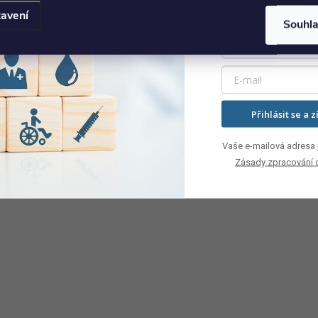
avení
Souhl
Přihlásit se a z
Vaše e-mailová adresa j
Zásady zpracování 