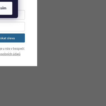
asím
ískat slevu
e u nás v bezpečí.
osobních údajů