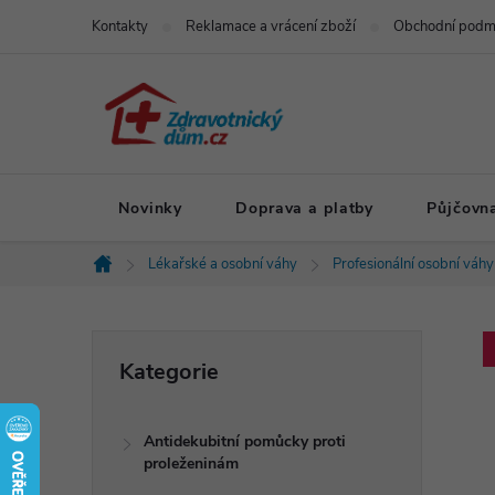
Přejít
Kontakty
Reklamace a vrácení zboží
Obchodní podm
na
obsah
Novinky
Doprava a platby
Půjčovn
Lékařské a osobní váhy
Profesionální osobní váhy
Domů
P
Přeskočit
Kategorie
kategorie
o
Antidekubitní pomůcky proti
s
proleženinám