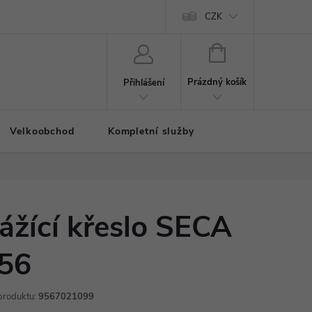
CZK
NÁKUPNÍ
KOŠÍK
Prázdný košík
Přihlášení
Velkoobchod
Kompletní služby
ážící křeslo SECA
56
produktu:
9567021099