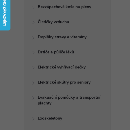
t
Bezzápachové koše na pleny
r
Čističky vzduchu
a
Doplňky stravy a vitamíny
n
Drtiče a půliče léků
n
Elektrické vyhřívací dečky
í
Elektrické skútry pro seniory
p
Evakuační pomůcky a transportní
plachty
a
n
Exoskeletony