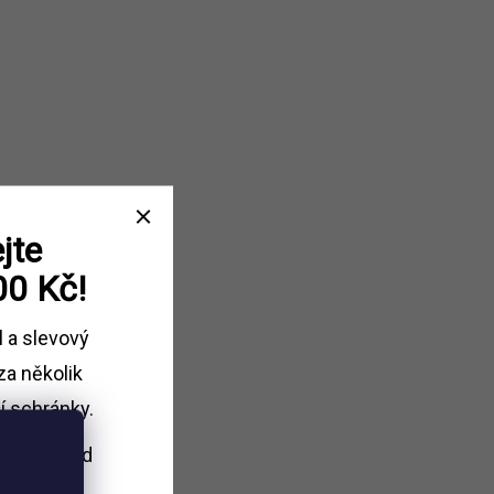
jte
00 Kč!
l a slevový
za několik
í schránky.
i nákupu
nad
Kč.