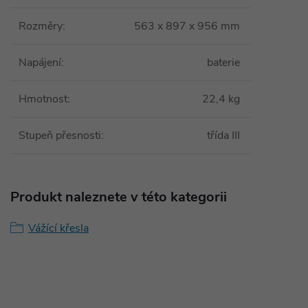
Rozměry
:
563 x 897 x 956 mm
Napájení
:
baterie
Hmotnost
:
22,4 kg
Stupeň přesnosti
:
třída III
Produkt naleznete v této kategorii
Vážící křesla