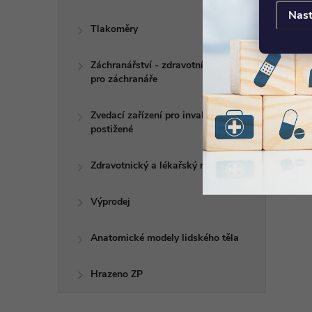
b
Nast
Tlakoměry
Záchranářství - zdravotní potřeby
pro záchranáře
Zvedací zařízení pro invalidy a
postižené
Zdravotnický a lékařský nábytek
Výprodej
Anatomické modely lidského těla
Hrazeno ZP