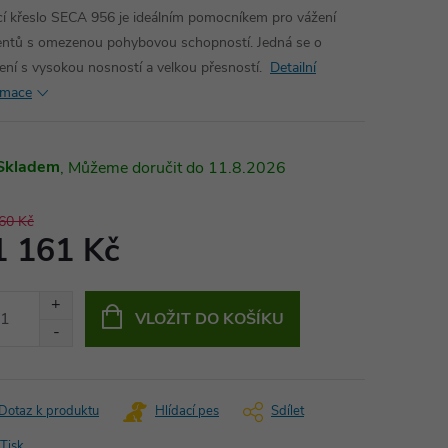
cí křeslo SECA 956 je ideálním pomocníkem pro vážení
entů s omezenou pohybovou schopností. Jedná se o
zení s vysokou nosností a velkou přesností.
Detailní
rmace
Skladem
11.8.2026
60 Kč
1 161 Kč
ná
:
VLOŽIT DO KOŠÍKU
Dotaz k produktu
Hlídací pes
Sdílet
Tisk