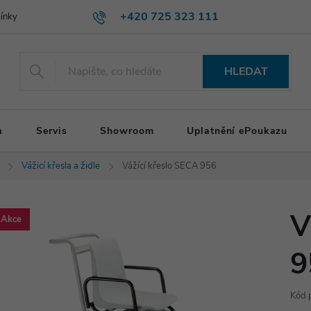
+420 725 323 111
ínky
HLEDAT
a
Servis
Showroom
Uplatnění ePoukazu
Vážicí křesla a židle
Vážící křeslo SECA 956
V
Akce
9
Kód 