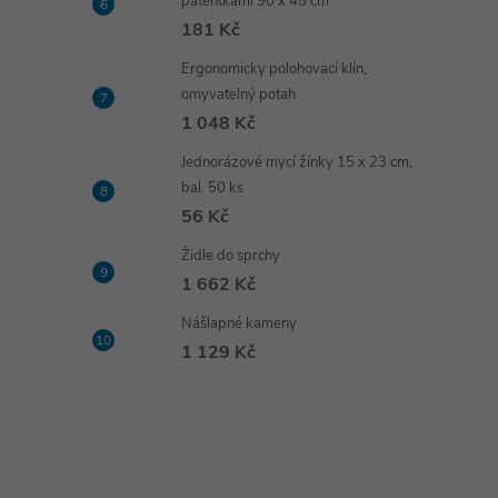
patentkami 90 x 45 cm
181 Kč
Ergonomicky polohovací klín,
omyvatelný potah
1 048 Kč
Jednorázové mycí žínky 15 x 23 cm,
bal. 50 ks
56 Kč
Židle do sprchy
1 662 Kč
Nášlapné kameny
1 129 Kč