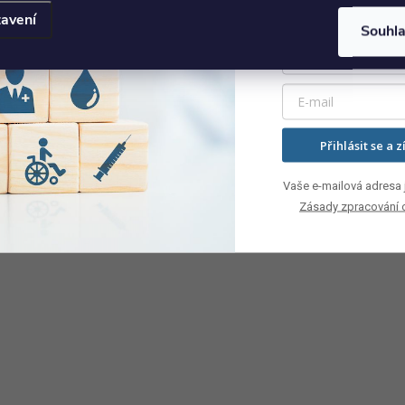
ez zbytečného stresu.
avení
Souhl
Přihlásit se a z
Vaše e-mailová adresa j
Zásady zpracování 