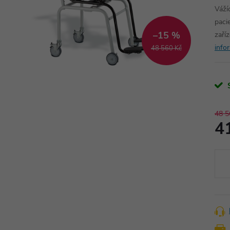
Váží
paci
–15 %
zaří
info
48 560 Kč
48 5
4
Měr
cena