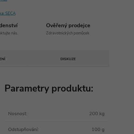
ka:
SECA
denství
Ověřený prodejce
ktujte nás.
Zdravotnických pomůcek
ENÍ
DISKUZE
Parametry produktu:
Nosnost
:
200 kg
Odstupňování
:
100 g