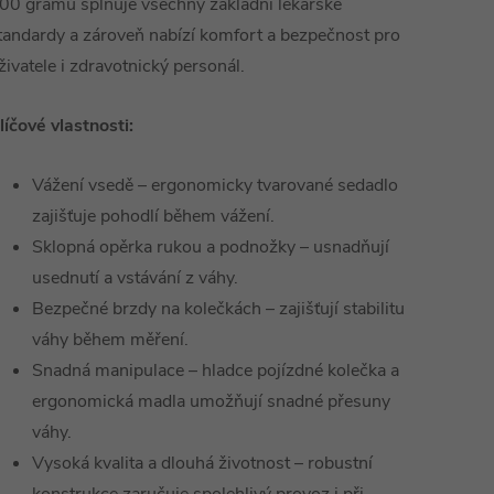
00 gramů splňuje všechny základní lékařské
tandardy a zároveň nabízí komfort a bezpečnost pro
živatele i zdravotnický personál.
líčové vlastnosti:
Vážení vsedě – ergonomicky tvarované sedadlo
zajišťuje pohodlí během vážení.
Sklopná opěrka rukou a podnožky – usnadňují
usednutí a vstávání z váhy.
Bezpečné brzdy na kolečkách – zajišťují stabilitu
váhy během měření.
Snadná manipulace – hladce pojízdné kolečka a
ergonomická madla umožňují snadné přesuny
váhy.
Vysoká kvalita a dlouhá životnost – robustní