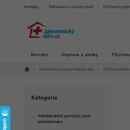
Přejít
Kontakty
Reklamace a vrácení zboží
Obchodní podm
na
obsah
Novinky
Doprava a platby
Půjčovn
Anatomické modely lidského těla
Ošetřovatelské
Domů
P
Přeskočit
Kategorie
kategorie
o
Antidekubitní pomůcky proti
s
proleženinám