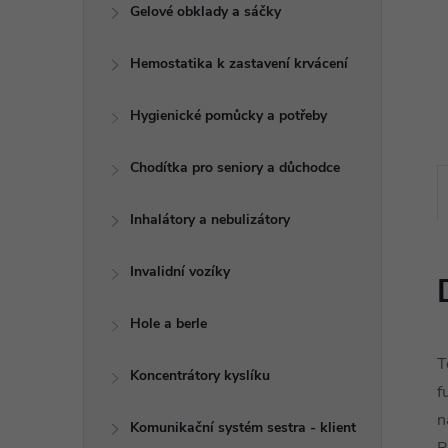
e
Gelové obklady a sáčky
l
Hemostatika k zastavení krvácení
Hygienické pomůcky a potřeby
Chodítka pro seniory a důchodce
Inhalátory a nebulizátory
Invalidní vozíky
Hole a berle
T
Koncentrátory kyslíku
f
n
Komunikační systém sestra - klient