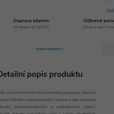
Znač
Doprava zdarma
Odborné pora
při nákupu nad 3000 Kč
Nevíte si rady? Konta
POPIS PRODUKTU
Detailní popis produktu
oto víceúčelové tréninkové rameno poskytuje všechny
unkce běžného intravenózního ramene a také možnost
ácviku intramuskulárních a subkutánních injekcí.