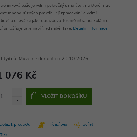
 tréninková paže je velmi pokročilý simulátor, na kterém lze
ovat mnoho různých praktik. Její zpracování je velmi
istické a chová se jako opravdová. Kromě intramuskulárních
kcí umožňuje také například náběr krve.
Detailní informace
0 týdnů
20.10.2026
1 076 Kč
ná
:
VLOŽIT DO KOŠÍKU
Dotaz k produktu
Hlídací pes
Sdílet
Tisk