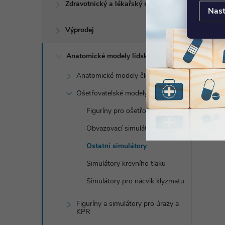
Zdravotnický a lékařský nábytek
Nast
Výprodej
Anatomické modely lidského těla
Anatomické modely člověka
Ošetřovatelské modely
Figuríny pro ošetřovatelství
Obvazovací simulátory
Ostatní simulátory
Simulátory krevního tlaku
Simulátory pro nácvik klyzmatu
Figuríny a simulátory pro úrazy a
KPR