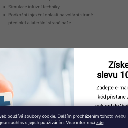
Simulace infuzní techniky
Podkožní injekční oblasti na volární straně
předloktí a laterální straně paže
Získe
slevu
1
Zadejte e-mai
kód
přistane 
sekund do Vaš
web používá soubory cookie. Dalším procházením tohoto webu
Sleva platí př
jete souhlas s jejich používáním. Více informací
zde
.
1500 