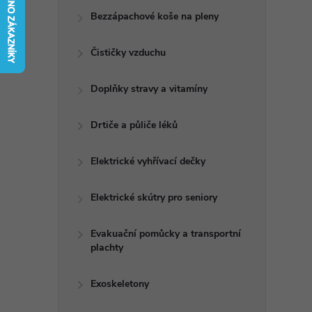
t
Bezzápachové koše na pleny
r
Čističky vzduchu
a
Doplňky stravy a vitamíny
n
Drtiče a půliče léků
n
Elektrické vyhřívací dečky
í
Elektrické skútry pro seniory
p
Evakuační pomůcky a transportní
plachty
a
n
Exoskeletony