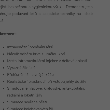
oužití tohoto simulátoru vám i vašim studentům
ajistí bezpečnou a hygienickou výuku. Demonstrujte a
rénujte podávání léků a aseptické techniky na lidské
aži.
lastnosti:
Intravenózní podávání léků
Nácvik odběru krve s umělou krví
Místo intramuskulární injekce v deltové oblasti
Výrazná žilní síť
Přetěsnění žil a vnější kůže
Realistické "prasknutí" při vstupu jehly do žíly
Simulované hlavové, královské, antekubitální,
radiální a loketní žíly
Simulace sevřené pěsti
Simulace kolabovaných žil