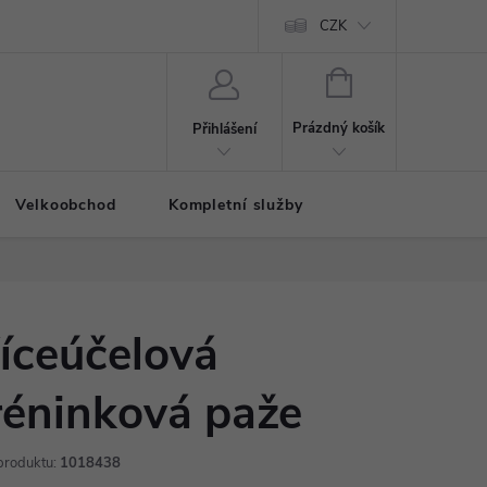
CZK
NÁKUPNÍ
KOŠÍK
Prázdný košík
Přihlášení
Velkoobchod
Kompletní služby
íceúčelová
réninková paže
produktu:
1018438