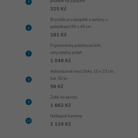
pruhem na založení
325 Kč
Bryndák pro dospělé a seniory s
patentkami 90 x 45 cm
181 Kč
Ergonomicky polohovací klín,
omyvatelný potah
1 048 Kč
Jednorázové mycí žínky 15 x 23 cm,
bal. 50 ks
56 Kč
Židle do sprchy
1 662 Kč
Nášlapné kameny
1 129 Kč