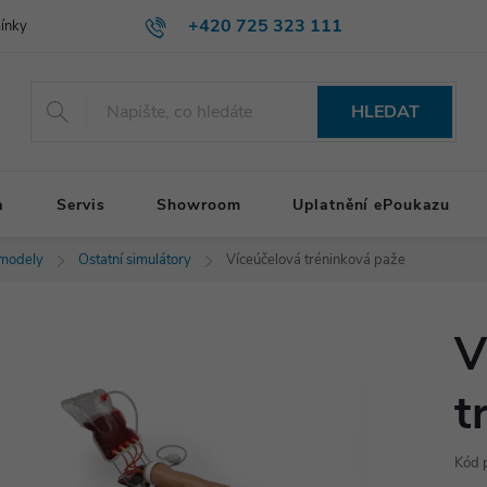
+420 725 323 111
ínky
HLEDAT
a
Servis
Showroom
Uplatnění ePoukazu
 modely
Ostatní simulátory
Víceúčelová tréninková paže
V
t
Kód 