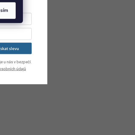
asím
ískat slevu
e u nás v bezpečí.
osobních údajů