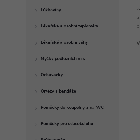
P
z
Lůžkoviny
t
p
Lékařské a osobní teploměry
Lékařské a osobní váhy
V
Myčky podložních mís
Odsávačky
Ortézy a bandáže
Pomůcky do koupelny a na WC
Pomůcky pro sebeobsluhu
Průtokoměry