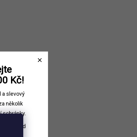
jte
00 Kč!
l a slevový
za několik
í schránky.
i nákupu
nad
Kč.