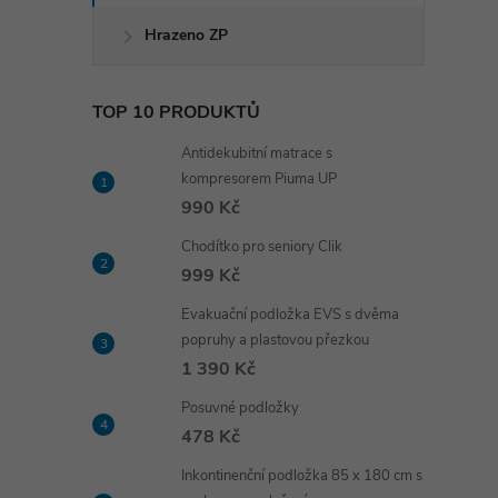
Hrazeno ZP
TOP 10 PRODUKTŮ
Antidekubitní matrace s
kompresorem Piuma UP
990 Kč
Chodítko pro seniory Clik
999 Kč
Evakuační podložka EVS s dvěma
popruhy a plastovou přezkou
1 390 Kč
Posuvné podložky
478 Kč
Inkontinenční podložka 85 x 180 cm s