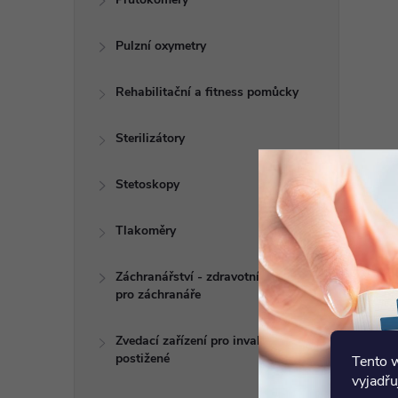
Pulzní oxymetry
Rehabilitační a fitness pomůcky
Sterilizátory
Stetoskopy
Tlakoměry
Záchranářství - zdravotní potřeby
pro záchranáře
Zvedací zařízení pro invalidy a
postižené
Tento 
vyjadřu