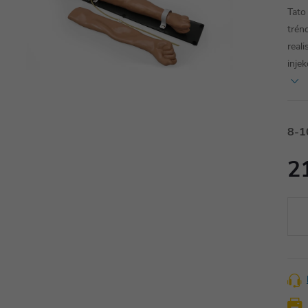
Tato
trén
real
inje
8-1
2
Měr
cena