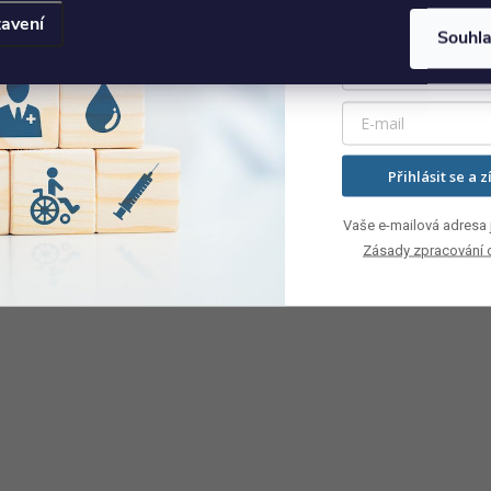
avení
Souhl
Přihlásit se a z
Vaše e-mailová adresa j
Zásady zpracování 