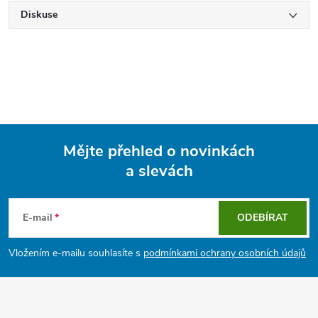
Diskuse
Mějte přehled o novinkách
a slevách
Z
á
E-mail
ODEBÍRAT
p
Vložením e-mailu souhlasíte s
podmínkami ochrany osobních údajů
a