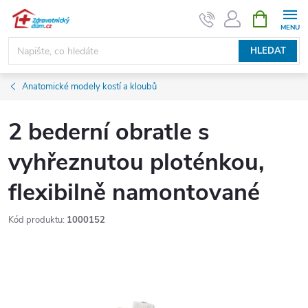
Přejít
NÁKUPNÍ
KOŠÍK
na
obsah
HLEDAT
Anatomické modely kostí a kloubů
2 bederní obratle s
vyhřeznutou ploténkou,
flexibilně namontované
Kód produktu:
1000152