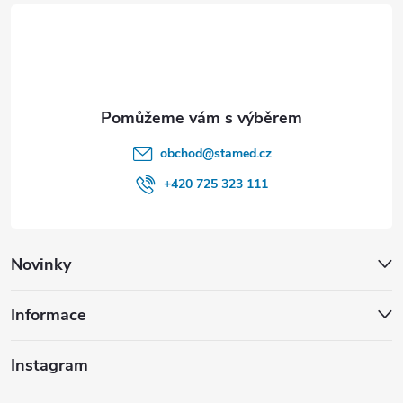
t
í
obchod
@
stamed.cz
+420 725 323 111
Novinky
Informace
Instagram