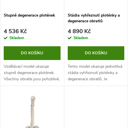
í
s
p
Stupně degenerace plotének
Stádia vyhřeznutí ploténky a
degenerace obratlů
p
r
4 536 Kč
4 890 Kč
r
Skladem
Skladem
o
o
DO KOŠÍKU
DO KOŠÍKU
d
d
Vzdělávací model ukazuje
Tento model ukazuje jednotlivá
u
stupně degenerace plotének.
stádia vyhřeznutí ploténky a
Všechny obratle jsou pohyblivé,
degenerace obratlů. Je
u
lze je oddělit a jsou spojeny
vyhotoven podle skutečné
k
magneticky, takže manipulace s
lidské bederní páteře, takže se
k
nimi je snadná.
jedná o anatomicky přesnou...
t
t
ů
ů