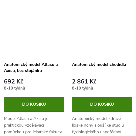
na stojánku.
Anatomický model Atlasu a
Anatomický model chodidla
Axisu, bez stojánku
692 Kč
2 861 Kč
8-10 týdnů
8-10 týdnů
DO KOŠÍKU
DO KOŠÍKU
Model Atlasu a Axisu je
Anatomický model zdravé
praktickou vzdělávací
lidské nohy slouží ke studiu
pomůckou pro lékařské fakulty.
fyziologického uspořádání