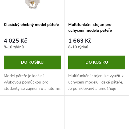
Klasický ohebný model páteře
Multifunkční stojan pro
uchycení modelu páteře
4 025 Kč
1 663 Kč
8-10 týdnů
8-10 týdnů
DO KOŠÍKU
DO KOŠÍKU
Model páteře je ideální
Multifunkční stojan lze využít k
výukovou pomůckou pro
uchycení modelu lidské páteře.
studenty se zájmem o anatomii.
Je poniklovaný a umožňuje
Má vysoce realistické a kvalitní
umístění jak na podlahu, tak na
zpracování, životní velikost a je
zeď.
plně ohebná.