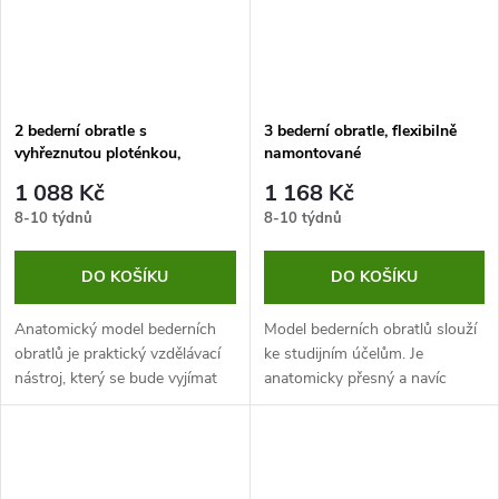
2 bederní obratle s
3 bederní obratle, flexibilně
vyhřeznutou ploténkou,
namontované
flexibilně namontované
1 088 Kč
1 168 Kč
8-10 týdnů
8-10 týdnů
DO KOŠÍKU
DO KOŠÍKU
Anatomický model bederních
Model bederních obratlů slouží
obratlů je praktický vzdělávací
ke studijním účelům. Je
nástroj, který se bude vyjímat
anatomicky přesný a navíc
nejen v učebně, ale třeba také
flexibilní, takže manipulace s
doktorské kanceláři.
ním je snadná a umožní
prohlédnout i ty nejmenší
detaily.