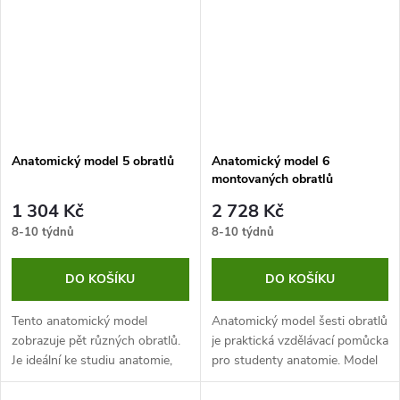
Anatomický model 5 obratlů
Anatomický model 6
montovaných obratlů
1 304 Kč
2 728 Kč
8-10 týdnů
8-10 týdnů
DO KOŠÍKU
DO KOŠÍKU
Tento anatomický model
Anatomický model šesti obratlů
zobrazuje pět různých obratlů.
je praktická vzdělávací pomůcka
Je ideální ke studiu anatomie,
pro studenty anatomie. Model
což ocení studenti medicíny a
se skládá ze šesti různých
budoucí doktoři.
obratlů, které jsou připevněné