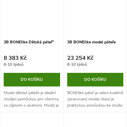
3B BONElike Dětská páteř"
3B BONElike model páteře
8 383 Kč
23 254 Kč
8-10 týdnů
8-10 týdnů
DO KOŠÍKU
DO KOŠÍKU
Model dětské páteře je ideální
BONElike páteř je velice kvalitně
studijní pomůckou pro všechny
zpracovaný model, který je
se zájmem o anatomii. Model je
praktickou pomůckou ke studiu
flexibilní a pohyblivý. Páteř je
anatomie. Jedná se o velice
velice kvalitně zpracována.
přesnou kopii páteře, která má
reálné rozměry a hmotnost.