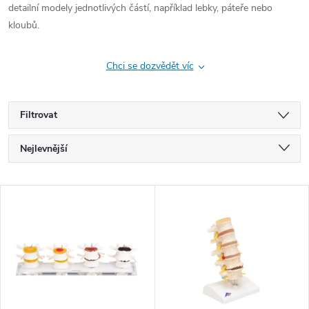
detailní modely jednotlivých částí, například lebky, páteře nebo
kloubů.
Chci se dozvědět víc
Filtrovat
Ř
Nejlevnější
a
Nejdražší
V
Nejprodávanější
z
ý
Abecedně
e
p
n
i