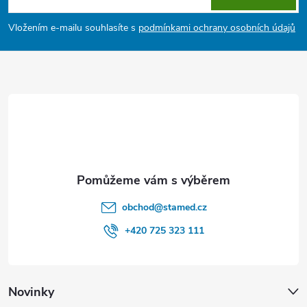
v
p
Vložením e-mailu souhlasíte s
podmínkami ochrany osobních údajů
k
a
y
t
v
ý
í
p
i
s
obchod
@
stamed.cz
u
+420 725 323 111
Novinky