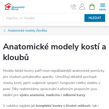
Přejít
NÁKUPNÍ
KOŠÍK
na
obsah
HLEDAT
Anatomické modely člověka
Anatomické modely kostí a
kloubů
Modely lidské kostry patří mezi nejzákladnější anatomické pomůcky
pro studium pohybového aparátu. Umožňují detailně pochopit
stavbu kostí, jejich vzájemné spojení i fungování celého skeletu v
praxi. Díky realistickému zpracování a přesným proporcím jsou
ideální pro
výuku anatomie, medicínu i odborné kurzy
.
V nabídce najdete jak
kompletní kostry v životní velikosti
, tak i