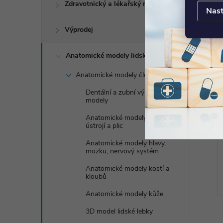
Zdravotnický a lékařský nábytek
Nast
Výprodej
Anatomické modely lidského těla
Anatomické modely člověka
Dentální a zubní výukové
modely
Anatomické modely dýchací
ústrojí a plic
Anatomické modely hlavy,
mozku, nervový systém
Anatomické modely kostí a
kloubů
Anatomické modely kůže
3D model lidské lebky