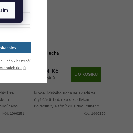
asím
ískat slevu
Model ucha
e u nás v bezpečí.
osobních údajů
4 324 Kč
 KOŠÍKU
DO KOŠÍKU
8-10 týdnů
kládá ze
Model lidského ucha se skládá ze
ívkem,
čtyř částí: bubínku s kladívkem,
voudílného
kovadlinky a třmínku a dvoudílného
a člověka
labyrintu. Na modelu ucha člověka
Kód:
1000251
Kód:
1000250
cké...
lze sledovat různé anatomické...