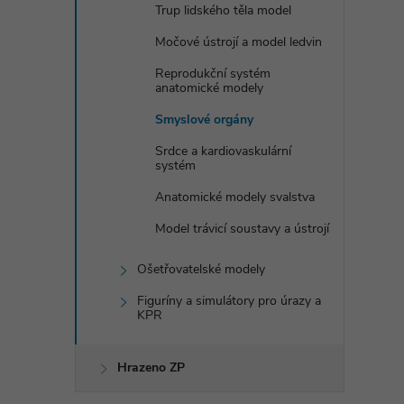
Trup lidského těla model
Močové ústrojí a model ledvin
Reprodukční systém
l
anatomické modely
Smyslové orgány
Srdce a kardiovaskulární
systém
Anatomické modely svalstva
Model trávicí soustavy a ústrojí
í
Ošetřovatelské modely
Figuríny a simulátory pro úrazy a
KPR
r
Hrazeno ZP