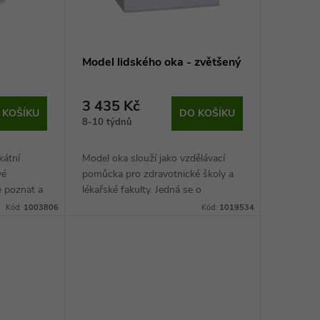
Model lidského oka - zvětšený
3 435 Kč
 KOŠÍKU
DO KOŠÍKU
8-10 týdnů
kátní
Model oka slouží jako vzdělávací
vé
pomůcka pro zdravotnické školy a
e poznat a
lékařské fakulty. Jedná se o
kce oka,
zvětšenou repliku, která je
Kód:
1003806
Kód:
1019534
 objektu
rozkládací, díky čemuž je možné
studovat všechny možné...