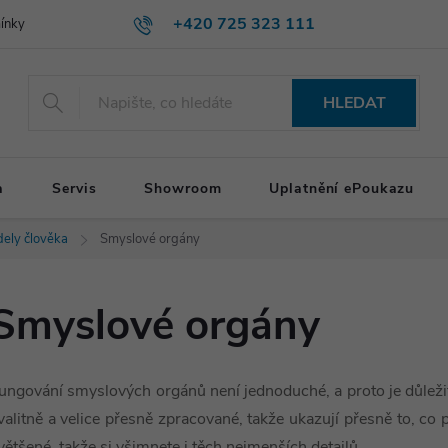
+420 725 323 111
ínky
HLEDAT
a
Servis
Showroom
Uplatnění ePoukazu
ely člověka
Smyslové orgány
Smyslové orgány
ungování smyslových orgánů není jednoduché, a proto je důleži
valitně a velice přesně zpracované, takže ukazují přesně to, co 
většené, takže si všimnete i těch nejmenších detailů.