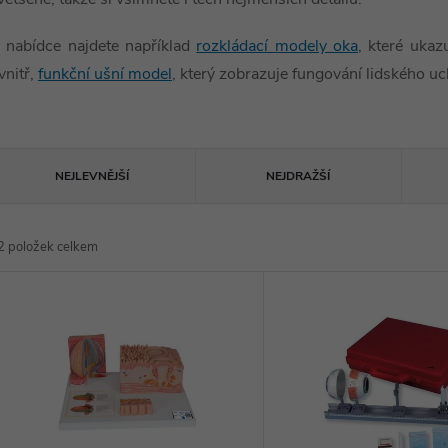
 nabídce najdete například
rozkládací modely oka
, které ukaz
vnitř,
funkční ušní model
, který zobrazuje fungování lidského u
Ř
NEJLEVNĚJŠÍ
NEJDRAŽŠÍ
a
2
položek celkem
z
V
e
ý
n
p