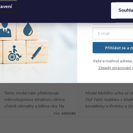
avení
Souhl
Přihlásit se a z
Model sítnice
Model ucha
Vaše e-mailová adresa j
Zásady zpracování 
8 849 Kč
5 522 Kč
DO KOŠÍKU
DO
8-10 týdnů
8-10 týdnů
Tento model nám představuje
Model lidského ucha se s
mikroskopickou strukturu sítnice
čtyř částí: bubínku s klad
včetně cévnatky a bělma oka. Na
kovadlinky a třmínku a d
levé straně modelu, která má
labyrintu. Na modelu uch
Kód:
1000260
vrstvenou strukturu, můžeme
lze sledovat různé anatomi
pozorovat detailní...