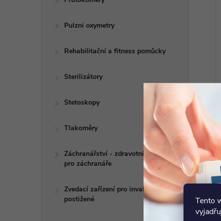
Pulzní oxymetry
Rehabilitační a fitness pomůcky
Sterilizátory
Stetoskopy
Tlakoměry
Záchranářství - zdravotní potřeby
pro záchranáře
Zvedací zařízení pro invalidy a
postižené
Tento 
vyjadřu