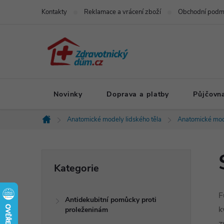
Přejít
Kontakty
Reklamace a vrácení zboží
Obchodní podm
na
obsah
Novinky
Doprava a platby
Půjčovn
Anatomické modely lidského těla
Anatomické mod
Domů
P
Přeskočit
Kategorie
kategorie
o
F
Antidekubitní pomůcky proti
s
k
proleženinám
z