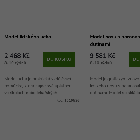
Model lidského ucha
Model nosu s paranas
dutinami
2 468 Kč
9 581 Kč
DO KOŠÍKU
DO
8-10 týdnů
8-10 týdnů
Model ucha je praktická vzdělávací
Model je grafickým znáz
pomůcka, která najde své uplatnění
lidského nosu s paranasá
ve školách nebo lékařských
dutinami. Model se skládá
ordinacích. Jedná se o věrohodnou
a je možné na něm sledov
Kód:
1019526
repliku, která zobrazuje všechny
vnitřní, tak vnější struktur
podstatné...