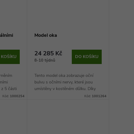
álními
Model oka
24 285 Kč
 KOŠÍKU
DO KOŠÍKU
8-10 týdnů
orněním
Tento model oka zobrazuje oční
lními
bulvu s očními nervy, které jsou
 z 5 části
umístěny v kostěném důlku. Díky
at jak
tomuto anatomicky přesnému
Kód:
1000254
Kód:
1001264
y.
modelu tak student dokáže lépe
pochopit vztahy mezi...