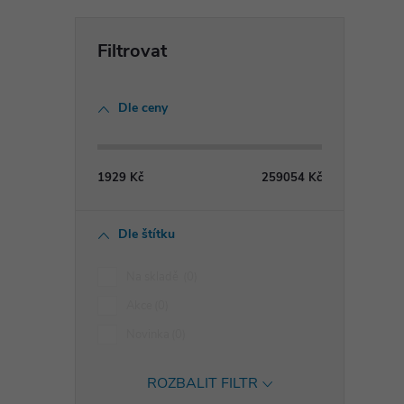
Dle ceny
1929
Kč
259054
Kč
i
Dle štítku
Na skladě
0
Akce
0
Novinka
0
ROZBALIT FILTR