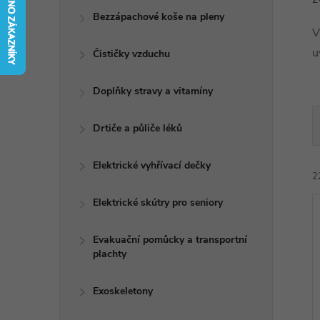
t
Bezzápachové koše na pleny
V
r
u
Čističky vzduchu
a
Doplňky stravy a vitamíny
n
Drtiče a půliče léků
n
Elektrické vyhřívací dečky
2
í
Elektrické skútry pro seniory
p
Evakuační pomůcky a transportní
plachty
a
í
n
Exoskeletony
i