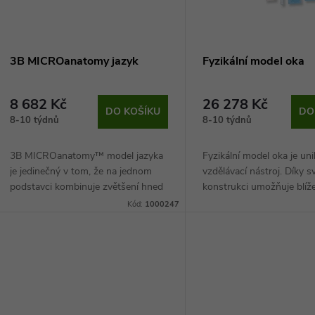
p
s
r
p
3B MICROanatomy jazyk
Fyzikální model oka
o
r
8 682 Kč
26 278 Kč
d
DO KOŠÍKU
DO
8-10 týdnů
8-10 týdnů
o
u
3B MICROanatomy™ model jazyka
Fyzikální model oka je uni
d
je jedinečný v tom, že na jednom
vzdělávací nástroj. Díky s
k
podstavci kombinuje zvětšení hned
konstrukci umožňuje blíž
u
několika různých částí jazyka.
demonstrovat optické fun
Kód:
1000247
t
Prohlédnout si tak můžete nejen
jako například znázornění
k
makroskopický...
na sítnici....
ů
t
ů