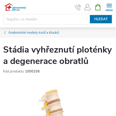
Přejít
NÁKUPNÍ
KOŠÍK
na
obsah
HLEDAT
Anatomické modely kostí a kloubů
Stádia vyhřeznutí ploténky
a degenerace obratlů
Kód produktu:
1000158