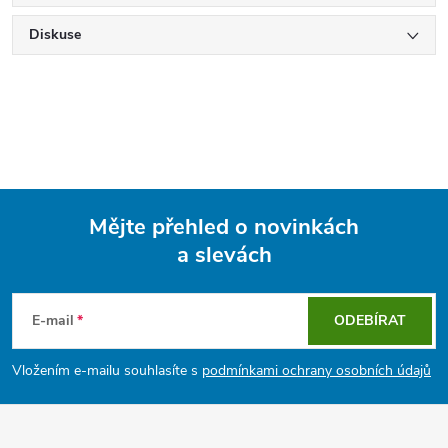
Diskuse
Mějte přehled o novinkách
a slevách
Z
á
E-mail
ODEBÍRAT
p
Vložením e-mailu souhlasíte s
podmínkami ochrany osobních údajů
a