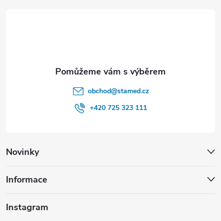
t
í
obchod
@
stamed.cz
+420 725 323 111
Novinky
Informace
Instagram