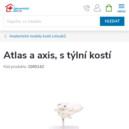
Přejít
NÁKUPNÍ
KOŠÍK
na
obsah
HLEDAT
Anatomické modely kostí a kloubů
Atlas a axis, s týlní kostí
Kód produktu:
1000142