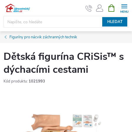
Přejít
NÁKUPNÍ
KOŠÍK
na
obsah
HLEDAT
Figuríny pro nácvik záchranných technik
Dětská figurína CRiSis™ s
dýchacími cestami
Kód produktu:
1021993