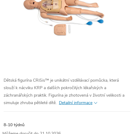
Dětská figurína CRiSis™ je unikátní vzdělávací pomůcka, která
slouží k nácviku KRP a dalších pokročilých lékařských a
záchranářských praktik. Figurína je zhotovená v životní velikosti a
simuluje zhruba pětileté dítě.
Detailní informace
8-10 týdnů
21.10.2026