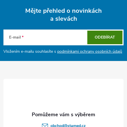
Mějte přehled o novinkách
a slevách
Z
á
E-mail
ODEBÍRAT
p
Vložením e-mailu souhlasíte s
podmínkami ochrany osobních údajů
a
t
í
obchod
@
stamed.cz