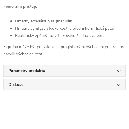
Femorální přístup:
Hmatný arteriální puls (manuální)
Hmatná symfýza stydké kosti a přední horní ilická páteř
Realistický zpětný ráz z tlakového žilního systému
Figurína může být použita se supraglotickými dýchacími přístroji pro
nácvik dýchacích cest.
Parametry produktu
Diskuse