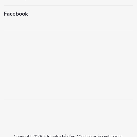
Facebook
Copyright 2026
Zdravotnický dům
. Všechna práva vyhrazena.