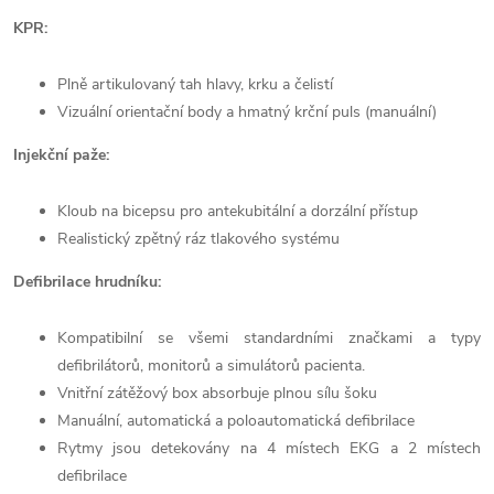
KPR:
Plně artikulovaný tah hlavy, krku a čelistí
Vizuální orientační body a hmatný krční puls (manuální)
Injekční paže:
Kloub na bicepsu pro antekubitální a dorzální přístup
Realistický zpětný ráz tlakového systému
Defibrilace hrudníku:
Kompatibilní se všemi standardními značkami a typy
defibrilátorů, monitorů a simulátorů pacienta.
Vnitřní zátěžový box absorbuje plnou sílu šoku
Manuální, automatická a poloautomatická defibrilace
Rytmy jsou detekovány na 4 místech EKG a 2 místech
defibrilace