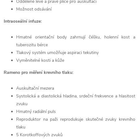
Oddělené levé a pravé plíce pro auskultaci
Možnost odsávání
Intraoseální infuze:
Hmatné orientační body zahrnují čéšku, holenní kost a
tuberozitu bérce
Tlakový systém umožňuje aspiraci tekutiny
Vyměnitelné kosti a kůže
Rameno pro měření krevního tlaku:
Auskultační mezera
Systolická a diastolická hladina, srdeční frekvence a hlasitost
zvuku
Hmatný radiální puls
Reproduktor na paži reprodukuje skutečné zvuky krevního
tlaku
5 Korotkoffových zvuků