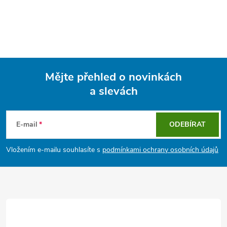
Mějte přehled o novinkách
a slevách
Z
á
E-mail
ODEBÍRAT
p
Vložením e-mailu souhlasíte s
podmínkami ochrany osobních údajů
a
t
í