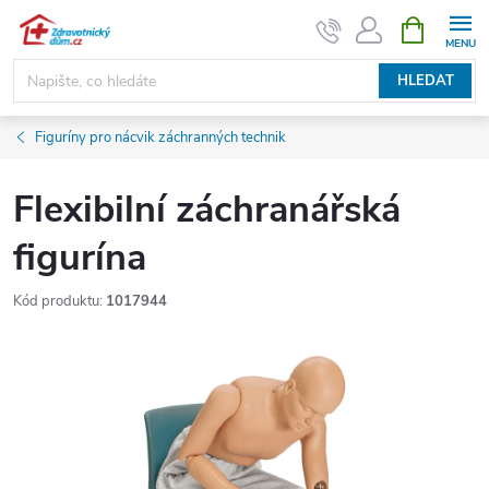
Přejít
NÁKUPNÍ
KOŠÍK
na
obsah
HLEDAT
Figuríny pro nácvik záchranných technik
Flexibilní záchranářská
figurína
Kód produktu:
1017944