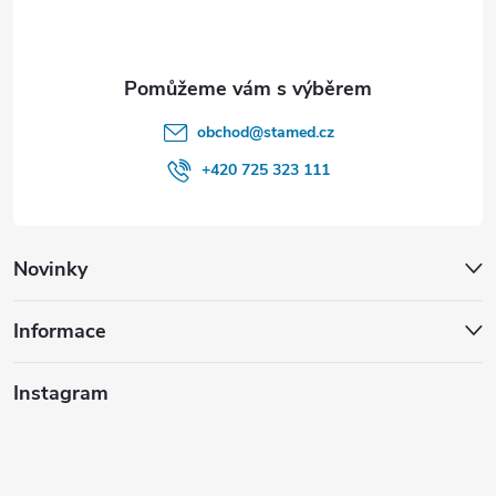
í
obchod
@
stamed.cz
+420 725 323 111
Novinky
Informace
Instagram