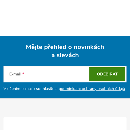
Mějte přehled o novinkách
a slevách
Z
á
E-mail
ODEBÍRAT
p
Vložením e-mailu souhlasíte s
podmínkami ochrany osobních údajů
a
t