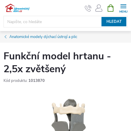
Přejít
NÁKUPNÍ
KOŠÍK
na
obsah
HLEDAT
Anatomické modely dýchací ústrojí a plic
Funkční model hrtanu -
2,5x zvětšený
Kód produktu:
1013870