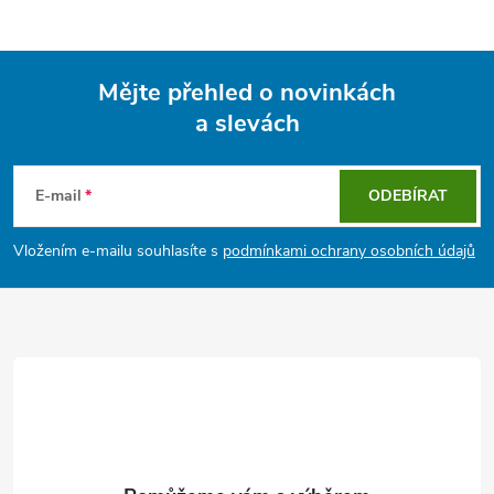
Mějte přehled o novinkách
a slevách
Z
á
E-mail
ODEBÍRAT
p
Vložením e-mailu souhlasíte s
podmínkami ochrany osobních údajů
a
t
í