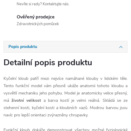
Nevíte si rady? Kontaktujte nás.
Ověřený prodejce
Zdravotnických pomůcek
Popis produktu
Detailní popis produktu
Kyčelní kloub patří mezi nejvíce namáhané klouby v lidském těle.
Tento funkční model vám přesně ukáže anatomii tohoto kloubu a
vysvětlí mechaniku jeho pohybu. Model je anatomicky velice přesný,
má
životní velikost
a barva kostí je velmi reálná. Skládá se ze
stehenní kosti, kyčelní kosti a kloubních vazů. Modrou barvou jsou
navíc pro lepší orientaci zvýrazněny chrupavky.
Funkční kloub dokáže demonstrovat všechny možné fyziologické