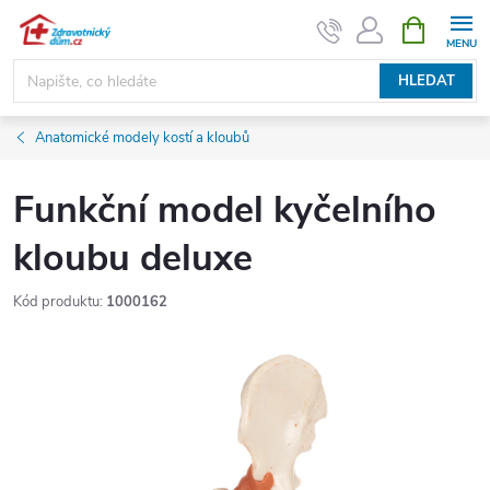
Přejít
NÁKUPNÍ
KOŠÍK
na
obsah
HLEDAT
Anatomické modely kostí a kloubů
Funkční model kyčelního
kloubu deluxe
Kód produktu:
1000162