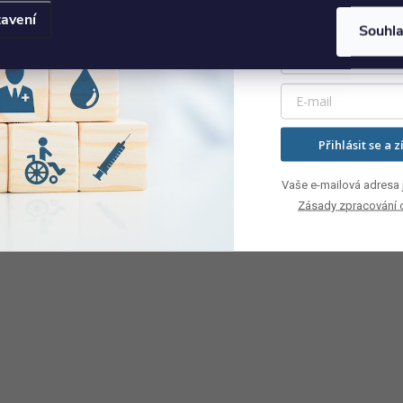
avení
Souhl
Přihlásit se a z
Vaše e-mailová adresa j
Zásady zpracování 