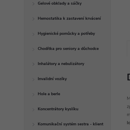
e
Gelové obklady a sáčky
l
Hemostatika k zastavení krvácení
Hygienické pomůcky a potřeby
Chodítka pro seniory a důchodce
Inhalátory a nebulizátory
Invalidní vozíky
Hole a berle
M
z
Koncentrátory kyslíku
m
l
Komunikační systém sestra - klient