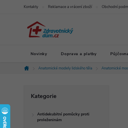
Přejít
Kontakty
Reklamace a vrácení zboží
Obchodní podm
na
obsah
Novinky
Doprava a platby
Půjčovn
Anatomické modely lidského těla
Anatomické mod
Domů
P
Přeskočit
Kategorie
kategorie
o
Antidekubitní pomůcky proti
s
proleženinám