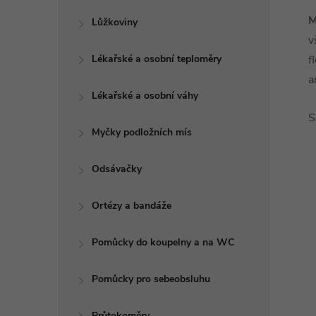
M
Lůžkoviny
v
Lékařské a osobní teploměry
f
a
Lékařské a osobní váhy
S
Myčky podložních mís
Odsávačky
Ortézy a bandáže
Pomůcky do koupelny a na WC
Pomůcky pro sebeobsluhu
Průtokoměry