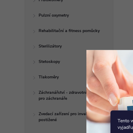
Pulzní oxymetry
Rehabilitační a fitness pomůcky
Sterilizátory
Stetoskopy
Tlakoměry
Záchranářství - zdravotní potřeby
pro záchranáře
Zvedací zařízení pro invalidy a
postižené
Tento 
vyjadřu