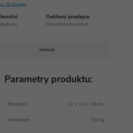
ka:
3B Scientific
denství
Ověřený prodejce
ktujte nás.
Zdravotnických pomůcek
DISKUZE
Parametry produktu:
Rozměry
:
12 × 12 × 39 cm
Hmotnost
:
550 g