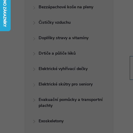
t
Bezzápachové koše na pleny
r
Čističky vzduchu
a
Doplňky stravy a vitamíny
n
Drtiče a půliče léků
n
Elektrické vyhřívací dečky
í
Elektrické skútry pro seniory
p
Evakuační pomůcky a transportní
plachty
a
n
Exoskeletony