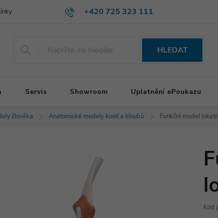
+420 725 323 111
ínky
HLEDAT
a
Servis
Showroom
Uplatnění ePoukazu
ely člověka
Anatomické modely kostí a kloubů
Funkční model loketn
F
l
Kód 