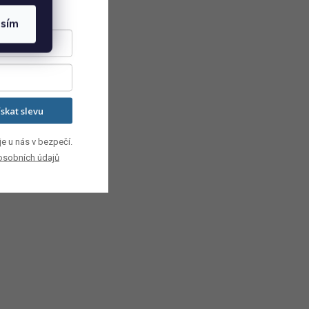
asím
ískat slevu
e u nás v bezpečí.
osobních údajů