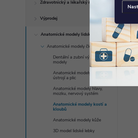
Zdravotnický a lékařský nábytek
Nast
Výprodej
Anatomické modely lidského těla
Anatomické modely člověka
Dentální a zubní výukové
modely
Anatomické modely dýchací
ústrojí a plic
Anatomické modely hlavy,
mozku, nervový systém
Anatomické modely kostí a
kloubů
Anatomické modely kůže
3D model lidské lebky