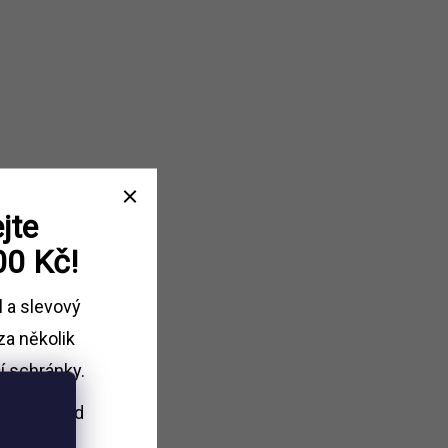
jte
00 Kč!
l a slevový
za několik
í schránky.
i nákupu
nad
Kč.