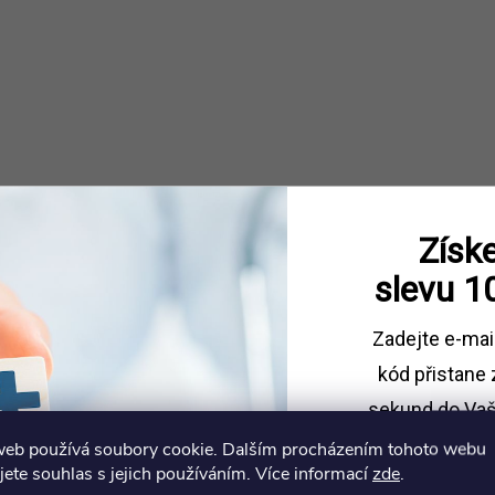
Získe
slevu
1
Zadejte e-mai
kód
přistane 
sekund do Vaš
web používá soubory cookie. Dalším procházením tohoto webu
Sleva platí př
jete souhlas s jejich používáním. Více informací
zde
.
1500 