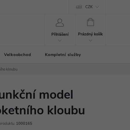
CZK
NÁKUPNÍ
KOŠÍK
Prázdný košík
Přihlášení
Velkoobchod
Kompletní služby
ího kloubu
unkční model
oketního kloubu
produktu:
1000165