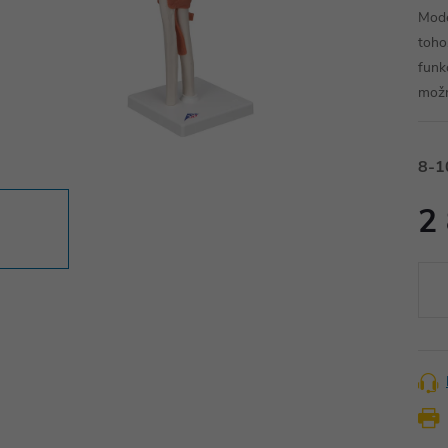
Mode
toho
funk
možn
8-1
2
Měr
cena