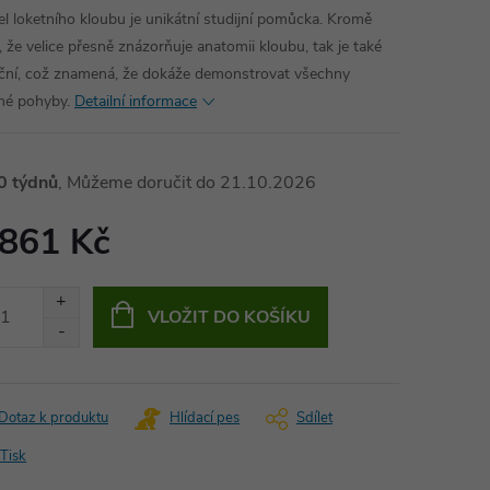
l loketního kloubu je unikátní studijní pomůcka. Kromě
, že velice přesně znázorňuje anatomii kloubu, tak je také
ční, což znamená, že dokáže demonstrovat všechny
é pohyby.
Detailní informace
0 týdnů
21.10.2026
 861 Kč
ná
:
VLOŽIT DO KOŠÍKU
Dotaz k produktu
Hlídací pes
Sdílet
Tisk