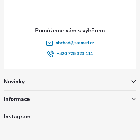
í
obchod
@
stamed.cz
+420 725 323 111
Novinky
Informace
Instagram