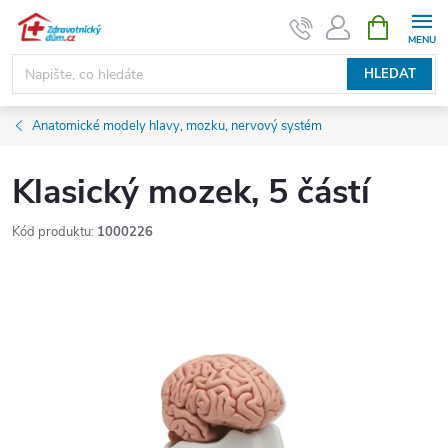
Přejít
NÁKUPNÍ
KOŠÍK
na
obsah
HLEDAT
Anatomické modely hlavy, mozku, nervový systém
Klasický mozek, 5 částí
Kód produktu:
1000226