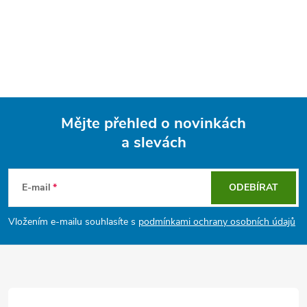
Mějte přehled o novinkách
a slevách
Z
á
E-mail
ODEBÍRAT
p
Vložením e-mailu souhlasíte s
podmínkami ochrany osobních údajů
a
t