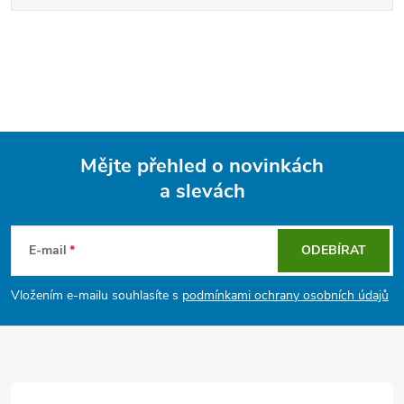
Mějte přehled o novinkách
a slevách
Z
á
E-mail
ODEBÍRAT
p
Vložením e-mailu souhlasíte s
podmínkami ochrany osobních údajů
a
t