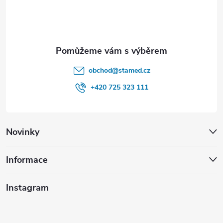
í
obchod
@
stamed.cz
+420 725 323 111
Novinky
Informace
Instagram