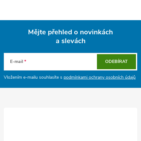
Mějte přehled o novinkách
a slevách
Z
á
E-mail
ODEBÍRAT
p
Vložením e-mailu souhlasíte s
podmínkami ochrany osobních údajů
a
t
í