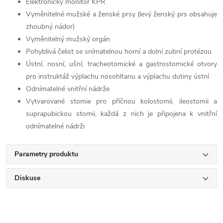
Elektronický monitor KPR
Vyměnitelné mužské a ženské prsy (levý ženský prs obsahuje
zhoubný nádor)
Vyměnitelný mužský orgán
Pohyblivá čelist se snímatelnou horní a dolní zubní protézou
Ústní, nosní, ušní, tracheotomické a gastrostomické otvory
pro instruktáž výplachu nosohltanu a výplachu dutiny ústní
Odnímatelné vnitřní nádrže
Vytvarované stomie pro příčnou kolostomii, ileostomii a
suprapubickou stomii, každá z nich je připojena k vnitřní
odnímatelné nádrži
Parametry produktu
Diskuse