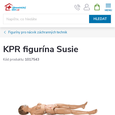
Přejít
NÁKUPNÍ
KOŠÍK
na
obsah
HLEDAT
Figuríny pro nácvik záchranných technik
KPR figurína Susie
Kód produktu:
1017543