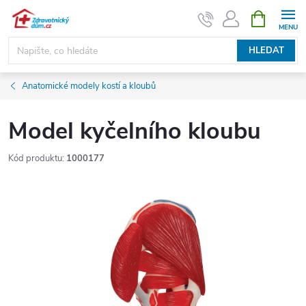
Přejít
NÁKUPNÍ
KOŠÍK
na
obsah
HLEDAT
Anatomické modely kostí a kloubů
Model kyčelního kloubu
Kód produktu:
1000177