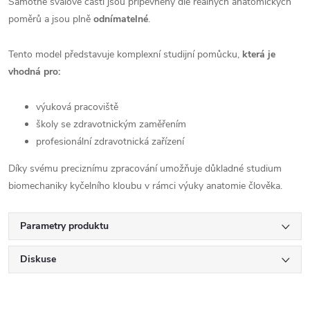
Samotné svalové části jsou připevněny dle reálných anatomických
poměrů a jsou plně
odnímatelné
.
Tento model představuje komplexní studijní pomůcku,
která je
vhodná pro:
výuková pracoviště
školy se zdravotnickým zaměřením
profesionální zdravotnická zařízení
Díky svému preciznímu zpracování umožňuje důkladné studium
biomechaniky kyčelního kloubu v rámci výuky anatomie člověka.
Parametry produktu
Diskuse