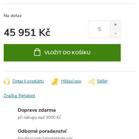
Na dotaz
45 951 Kč
Měrná
cena:
VLOŽIT DO KOŠÍKU
Dotaz k produktu
Hlídací pes
Sdílet
Značka:
Rehabed
Doprava zdarma
při nákupu nad 3000 Kč
Odborné poradenství
Nevíte si rady? Kontaktujte nás.