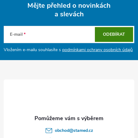
Mějte přehled o novinkách
a slevách
Z
á
E-mail
ODEBÍRAT
p
Vložením e-mailu souhlasíte s
podmínkami ochrany osobních údajů
a
t
í
obchod
@
stamed.cz