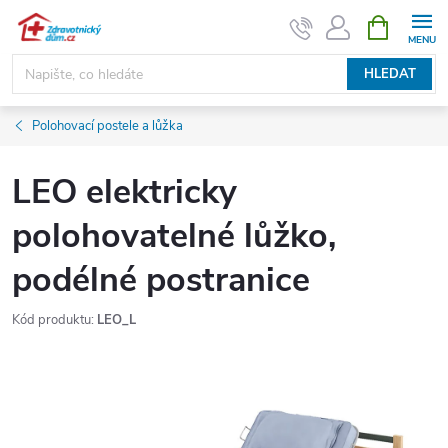
Přejít
NÁKUPNÍ
KOŠÍK
na
obsah
HLEDAT
Polohovací postele a lůžka
LEO elektricky
polohovatelné lůžko,
podélné postranice
Kód produktu:
LEO_L