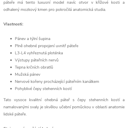
páteře má tento luxusní model navíc otvor v křížové kosti a
odhalený mozkový kmen pro pokročilá anatomická studia.
Vlastnosti:
Pánev a týlní šupina
Plně ohebné propojení uvnitř páteře
L3-L4 vyhřeznutá ploténka
Výstupy páteřních nervů
Tepna krčních obratlů
Mužská pánev
Nervové kořeny procházející páteřním kanálkem
Pohyblivé čepy stehenních kostí
Tato vysoce kvalitní ohebná páteř s čepy stehenních kostí a
namalovanými svaly je skvělou učební pomůckou v oblasti anatomie
lidské páteře.