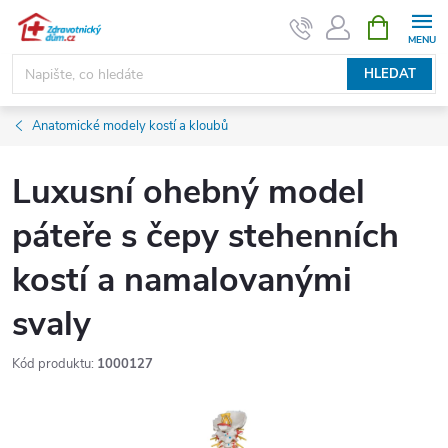
Přejít
NÁKUPNÍ
KOŠÍK
na
obsah
HLEDAT
Anatomické modely kostí a kloubů
Luxusní ohebný model
páteře s čepy stehenních
kostí a namalovanými
svaly
Kód produktu:
1000127