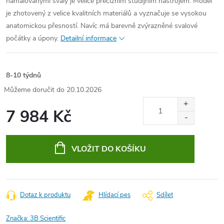
namalovanými svaly je velice precizním studijním nástrojem. Model
je zhotovený z velice kvalitních materiálů a vyznačuje se vysokou
anatomickou přesností. Navíc má barevně zvýrazněné svalové
počátky a úpony.
Detailní informace
8-10 týdnů
20.10.2026
7 984 Kč
Měrná
cena:
VLOŽIT DO KOŠÍKU
Dotaz k produktu
Hlídací pes
Sdílet
Značka:
3B Scientific