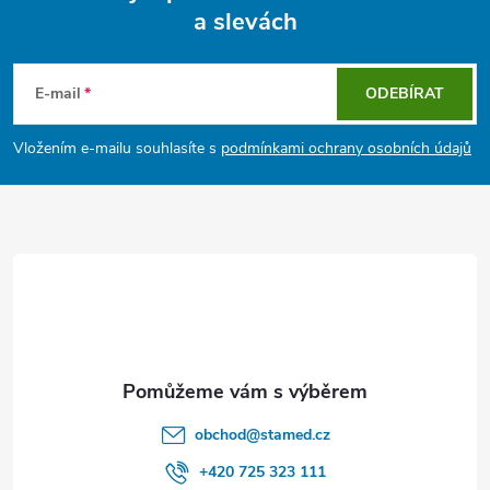
a slevách
Z
á
E-mail
ODEBÍRAT
p
Vložením e-mailu souhlasíte s
podmínkami ochrany osobních údajů
a
t
í
obchod
@
stamed.cz
+420 725 323 111