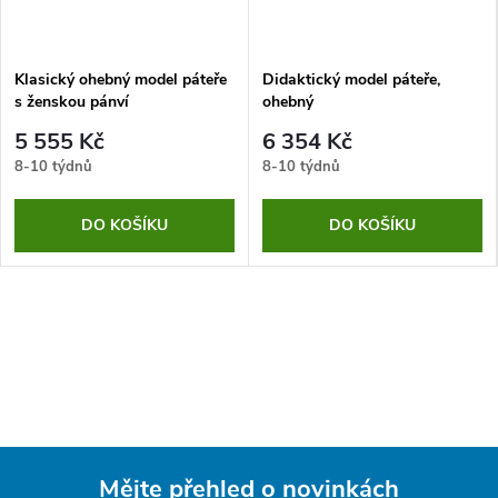
Klasický ohebný model páteře
Didaktický model páteře,
s ženskou pánví
ohebný
5 555 Kč
6 354 Kč
8-10 týdnů
8-10 týdnů
DO KOŠÍKU
DO KOŠÍKU
Mějte přehled o novinkách