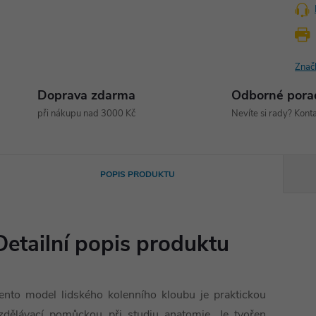
Znač
Doprava zdarma
Odborné pora
při nákupu nad 3000 Kč
Nevíte si rady? Konta
POPIS PRODUKTU
Detailní popis produktu
ento model lidského kolenního kloubu je praktickou
zdělávací pomůckou při studiu anatomie. Je tvořen