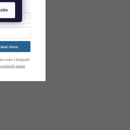
asím
ískat slevu
e u nás v bezpečí.
osobních údajů