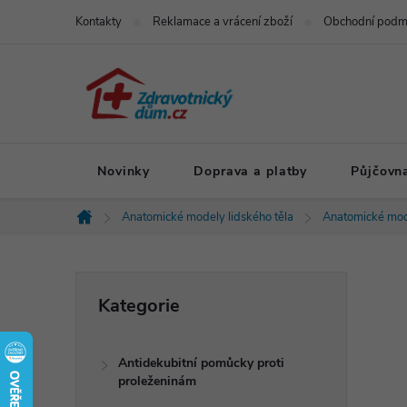
Přejít
Kontakty
Reklamace a vrácení zboží
Obchodní podm
na
obsah
Novinky
Doprava a platby
Půjčovn
Anatomické modely lidského těla
Anatomické mod
Domů
P
Přeskočit
Kategorie
kategorie
o
Antidekubitní pomůcky proti
s
proleženinám