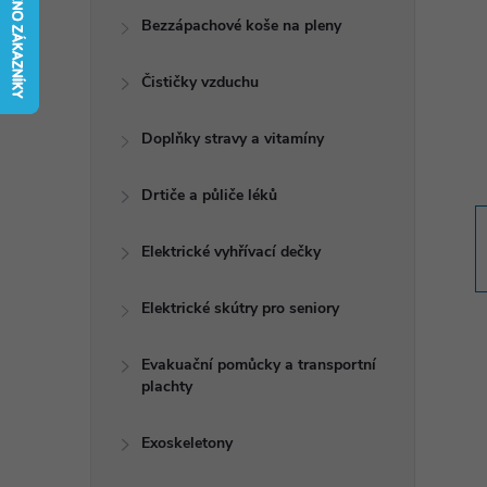
t
Bezzápachové koše na pleny
r
Čističky vzduchu
a
Doplňky stravy a vitamíny
n
Drtiče a půliče léků
n
Elektrické vyhřívací dečky
í
Elektrické skútry pro seniory
p
Evakuační pomůcky a transportní
plachty
a
n
Exoskeletony