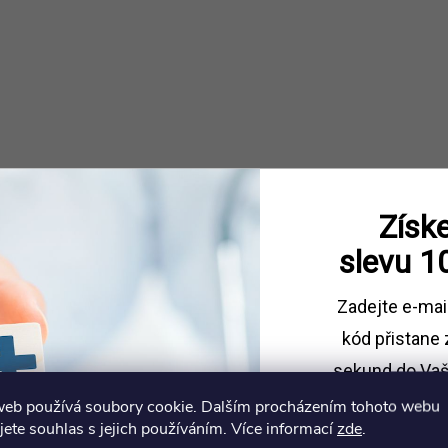
Získe
slevu
1
Zadejte e-mai
kód
přistane 
sekund do Vaš
web používá soubory cookie. Dalším procházením tohoto webu
Sleva platí př
jete souhlas s jejich používáním. Více informací
zde
.
1500 