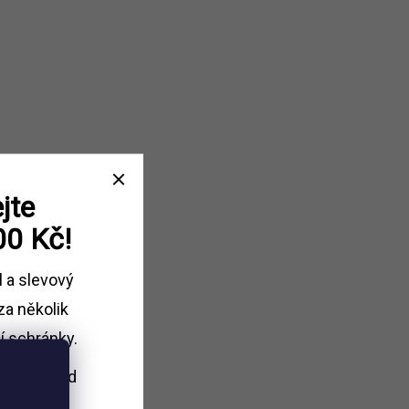
jte
00 Kč!
l a slevový
za několik
í schránky.
i nákupu
nad
Kč.