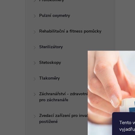
Pulzní oxymetry
Rehabilitační a fitness pomůcky
Sterilizátory
Stetoskopy
Tlakoměry
Záchranářství - zdravotní potřeby
pro záchranáře
Zvedací zařízení pro invalidy a
postižené
Tento 
vyjadřu