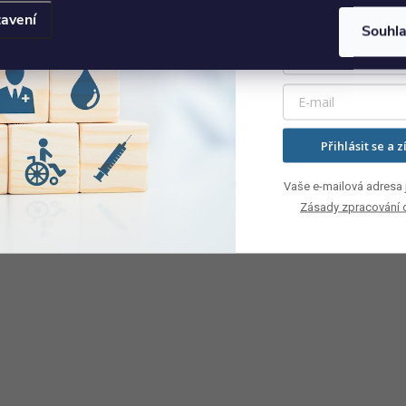
avení
Souhl
Přihlásit se a z
Vaše e-mailová adresa j
Zásady zpracování 