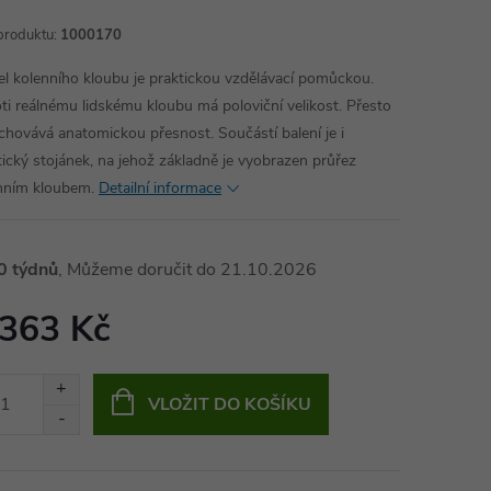
produktu:
1000170
l kolenního kloubu je praktickou vzdělávací pomůckou.
ti reálnému lidskému kloubu má poloviční velikost. Přesto
achovává anatomickou přesnost. Součástí balení je i
tický stojánek, na jehož základně je vyobrazen průřez
nním kloubem.
Detailní informace
0 týdnů
21.10.2026
 363 Kč
ná
:
VLOŽIT DO KOŠÍKU