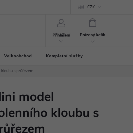
CZK
NÁKUPNÍ
KOŠÍK
Prázdný košík
Přihlášení
Velkoobchod
Kompletní služby
o kloubu s průřezem
ini model
olenního kloubu s
růřezem