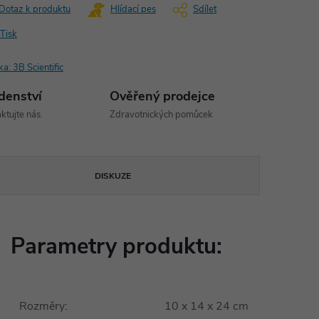
Dotaz k produktu
Hlídací pes
Sdílet
Tisk
ka:
3B Scientific
denství
Ověřený prodejce
ktujte nás.
Zdravotnických pomůcek
DISKUZE
Parametry produktu:
Rozměry
:
10 x 14 x 24 cm