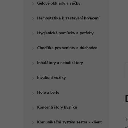
e
Gelové obklady a sáčky
l
Hemostatika k zastavení krvácení
Hygienické pomůcky a potřeby
Chodítka pro seniory a důchodce
Inhalátory a nebulizátory
Invalidní vozíky
Hole a berle
Koncentrátory kyslíku
T
Komunikační systém sestra - klient
v