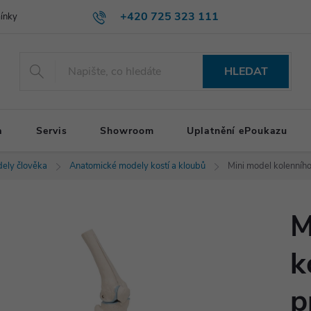
+420 725 323 111
ínky
HLEDAT
a
Servis
Showroom
Uplatnění ePoukazu
ely člověka
Anatomické modely kostí a kloubů
Mini model kolenníh
M
k
p