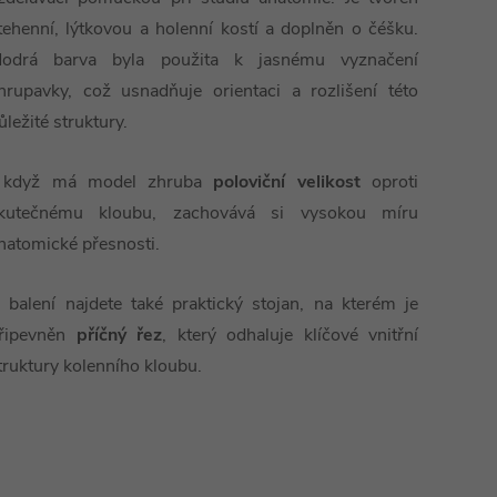
tehenní, lýtkovou a holenní kostí a doplněn o čéšku.
odrá barva byla použita k jasnému vyznačení
hrupavky, což usnadňuje orientaci a rozlišení této
ůležité struktury.
 když má model zhruba
poloviční velikost
oproti
kutečnému kloubu, zachovává si vysokou míru
natomické přesnosti.
 balení najdete také praktický stojan, na kterém je
řipevněn
příčný řez
, který odhaluje klíčové vnitřní
truktury kolenního kloubu.