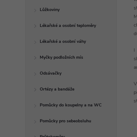
s
Lůžkoviny
M
c
Lékařské a osobní teploměry
d
Lékařské a osobní váhy
I
Myčky podložních mís
s
a
Odsávačky
V
Ortézy a bandáže
p
s
Pomůcky do koupelny a na WC
Pomůcky pro sebeobsluhu
Průtokoměry