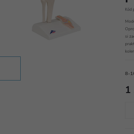
Kód 
Mode
Opro
si z
prak
kole
8-1
1
Měr
cena