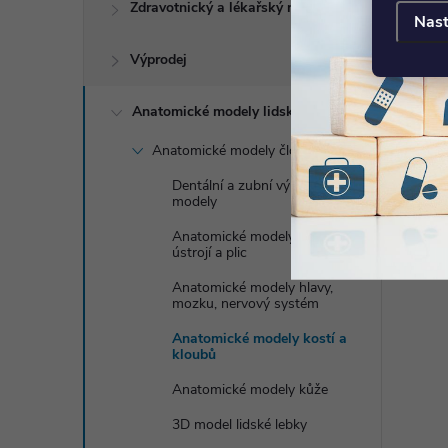
Zdravotnický a lékařský nábytek
Nast
Výprodej
Anatomické modely lidského těla
Anatomické modely člověka
Dentální a zubní výukové
modely
Anatomické modely dýchací
ústrojí a plic
Anatomické modely hlavy,
mozku, nervový systém
Anatomické modely kostí a
kloubů
Anatomické modely kůže
3D model lidské lebky