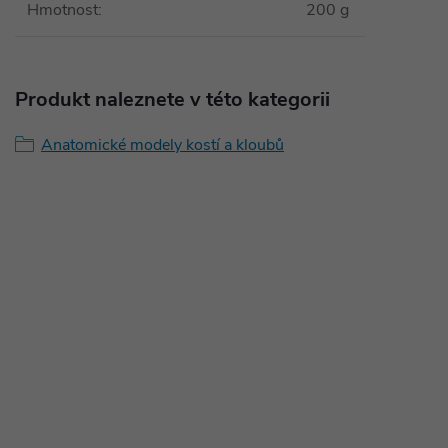
Hmotnost
:
200 g
Produkt naleznete v této kategorii
Anatomické modely kostí a kloubů