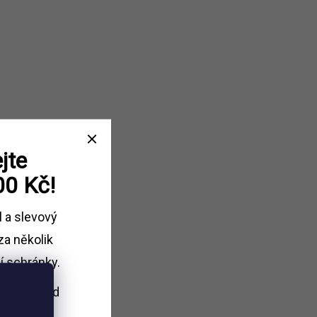
jte
00 Kč!
l a slevový
za několik
í schránky.
i nákupu
nad
Kč.