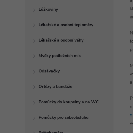
a
k
Lůžkoviny
a
Lékařské a osobní teploměry
N
Lékařské a osobní váhy
t
p
Myčky podložních mís
M
Odsávačky
v
a
Ortézy a bandáže
P
Pomůcky do koupelny a na WC
n
o
Pomůcky pro sebeobsluhu
v
Průtokoměry