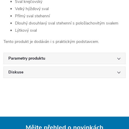
Sval krejčovský
Velký hýžďový sval
Přímý sval stehenní
Dlouhý dvouhlavý sval stehenní s pološlachovitým svalem
Lýtkový sval
Tento produkt je dodáván i s praktickým podstavcem.
Parametry produktu
Diskuse
Mějte přehled o novinkách