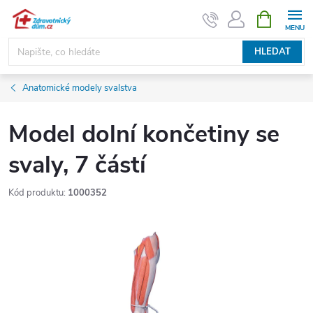
Přejít
NÁKUPNÍ
KOŠÍK
na
obsah
HLEDAT
Anatomické modely svalstva
Model dolní končetiny se
svaly, 7 částí
Kód produktu:
1000352