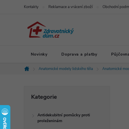
Přejít
Kontakty
Reklamace a vrácení zboží
Obchodní podm
na
obsah
Novinky
Doprava a platby
Půjčovn
Anatomické modely lidského těla
Anatomické mod
Domů
P
Přeskočit
Kategorie
kategorie
o
Antidekubitní pomůcky proti
s
proleženinám