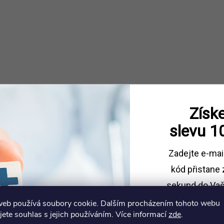
Získe
slevu
1
Zadejte e-mai
kód
přistane 
sekund do Vaš
web používá soubory cookie. Dalším procházením tohoto webu
Sleva platí př
jete souhlas s jejich používáním. Více informací
zde
.
1500 