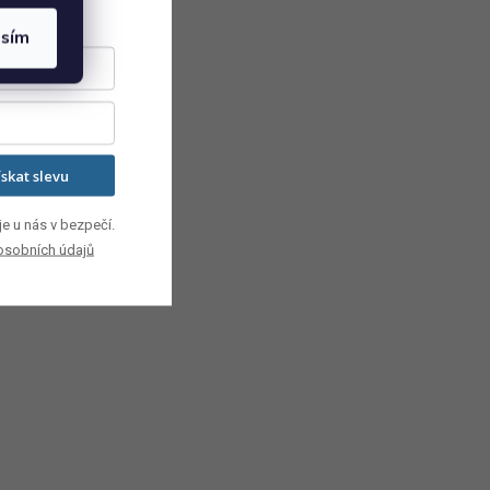
asím
ískat slevu
e u nás v bezpečí.
osobních údajů