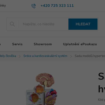
+420 725 323 111
ínky
HLEDAT
a
Servis
Showroom
Uplatnění ePoukazu
ely člověka
Srdce a kardiovaskulární systém
Sada modelů hyperte
S
h
Kód 