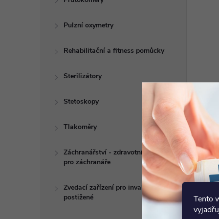
Pulzní oxymetry
Rehabilitační a fitness pomůcky
Sterilizátory
Stetoskopy
Tlakoměry
Záchranářství - zdravotní potřeby
pro záchranáře
Zvedací zařízení pro invalidy a
postižené
Tento 
vyjadřu