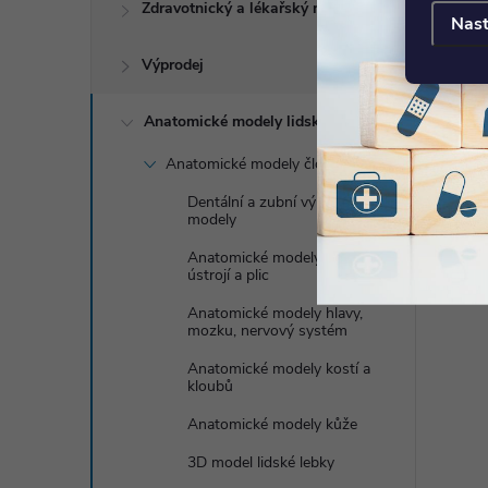
Zdravotnický a lékařský nábytek
Nast
Výprodej
Anatomické modely lidského těla
Anatomické modely člověka
Dentální a zubní výukové
modely
Anatomické modely dýchací
ústrojí a plic
Anatomické modely hlavy,
mozku, nervový systém
Anatomické modely kostí a
kloubů
Anatomické modely kůže
3D model lidské lebky