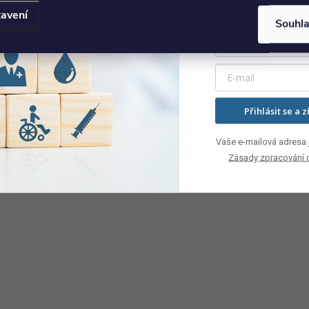
avení
Souhl
Přihlásit se a z
Vaše e-mailová adresa j
Zásady zpracování 