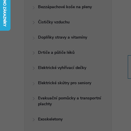
t
Bezzápachové koše na pleny
r
Čističky vzduchu
a
Doplňky stravy a vitamíny
n
Drtiče a půliče léků
n
Elektrické vyhřívací dečky
í
Elektrické skútry pro seniory
p
Evakuační pomůcky a transportní
plachty
a
n
Exoskeletony