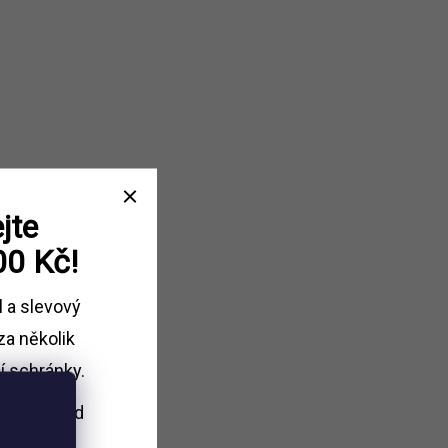
jte
00 Kč!
l a slevový
za několik
í schránky.
i nákupu
nad
Kč.