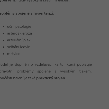
ypertenzí
, tedy vysokým krevním tlakem.
roblémy spojené s hypertenzí:
oční patologie
arteroskleróza
arteriální plak
selhání ledvin
mrtvice
odel je doplněn o vzdělávací kartu, která popisuje
dravotní problémy spojené s vysokým tlakem.
oučástí balení je také
praktický stojan
.