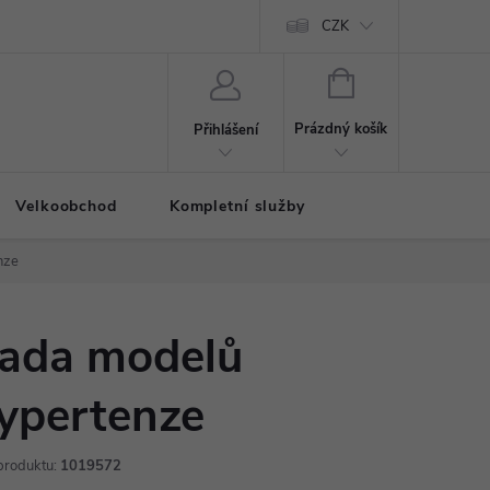
CZK
NÁKUPNÍ
KOŠÍK
Prázdný košík
Přihlášení
Velkoobchod
Kompletní služby
nze
ada modelů
ypertenze
produktu:
1019572