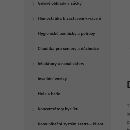
e
Gelové obklady a sáčky
l
Hemostatika k zastavení krvácení
Hygienické pomůcky a potřeby
Chodítka pro seniory a důchodce
Inhalátory a nebulizátory
Invalidní vozíky
Hole a berle
T
Koncentrátory kyslíku
s
p
Komunikační systém sestra - klient