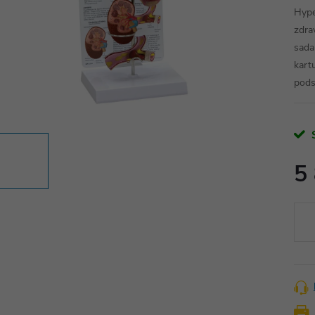
Hype
zdra
sada
kart
pods
5
Měr
cena