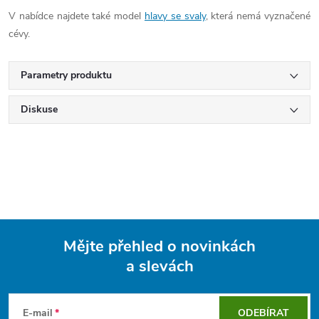
V nabídce najdete také model
hlavy se svaly
, která nemá vyznačené
cévy.
Parametry produktu
Diskuse
Mějte přehled o novinkách
a slevách
Z
á
E-mail
ODEBÍRAT