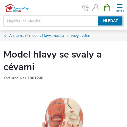
Přejít
NÁKUPNÍ
KOŠÍK
na
obsah
HLEDAT
Anatomické modely hlavy, mozku, nervový systém
Model hlavy se svaly a
cévami
Kód produktu:
1001240