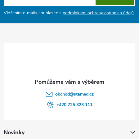
p
Vložením e-mailu souhlasíte s
podmínkami ochrany osobních údajů
a
t
í
obchod
@
stamed.cz
+420 725 323 111
Novinky