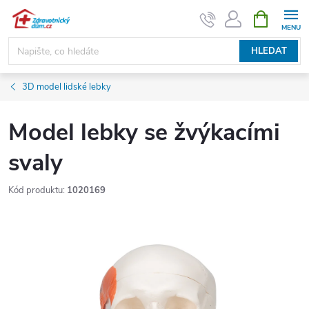
Přejít
NÁKUPNÍ
KOŠÍK
na
obsah
HLEDAT
3D model lidské lebky
Model lebky se žvýkacími
svaly
Kód produktu:
1020169