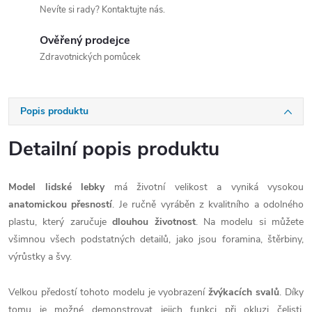
Nevíte si rady? Kontaktujte nás.
Ověřený prodejce
Zdravotnických pomůcek
Popis produktu
Detailní popis produktu
Model lidské lebky
má životní velikost a vyniká vysokou
anatomickou přesností
. Je ručně vyráběn z kvalitního a odolného
plastu, který zaručuje
dlouhou životnost
. Na modelu si můžete
všimnou všech podstatných detailů, jako jsou foramina, štěrbiny,
výrůstky a švy.
Velkou předostí tohoto modelu je vyobrazení
žvýkacích svalů
. Díky
tomu je možné demonstrovat jejich funkci při okluzi čelisti,