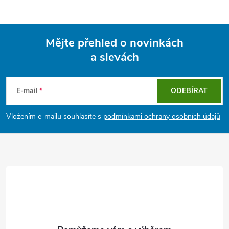
Mějte přehled o novinkách
a slevách
Z
á
E-mail
ODEBÍRAT
p
Vložením e-mailu souhlasíte s
podmínkami ochrany osobních údajů
a
t
í