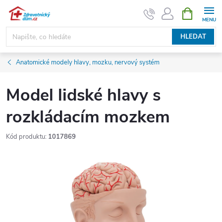
Přejít
NÁKUPNÍ
KOŠÍK
na
obsah
HLEDAT
Anatomické modely hlavy, mozku, nervový systém
Model lidské hlavy s
rozkládacím mozkem
Kód produktu:
1017869