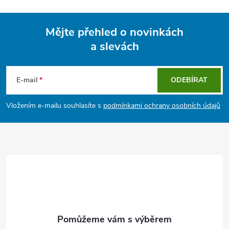
Mějte přehled o novinkách
a slevách
Z
á
E-mail
ODEBÍRAT
p
Vložením e-mailu souhlasíte s
podmínkami ochrany osobních údajů
a
t
í