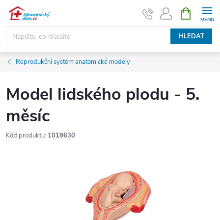
Přejít
NÁKUPNÍ
KOŠÍK
na
obsah
HLEDAT
Reprodukční systém anatomické modely
Model lidského plodu - 5.
měsíc
Kód produktu:
1018630