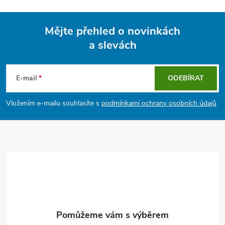
Mějte přehled o novinkách
a slevách
Z
á
E-mail
ODEBÍRAT
p
Vložením e-mailu souhlasíte s
podmínkami ochrany osobních údajů
a
t
í