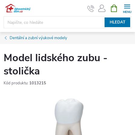
Přejít
NÁKUPNÍ
KOŠÍK
na
obsah
HLEDAT
Dentální a zubní výukové modely
Model lidského zubu -
stolička
Kód produktu:
1013215