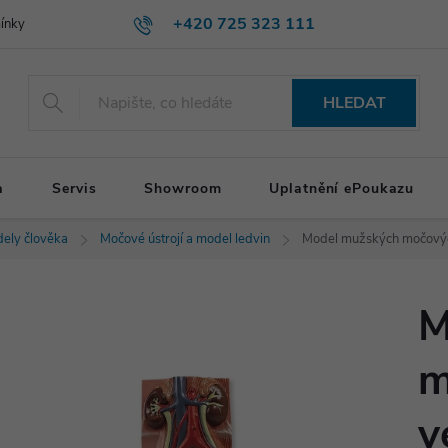
+420 725 323 111
ínky
HLEDAT
a
Servis
Showroom
Uplatnění ePoukazu
ely člověka
Močové ústrojí a model ledvin
Model mužských močových 
M
m
v