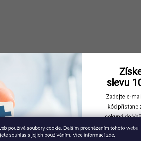
Získe
slevu
1
Zadejte e-mai
kód
přistane 
sekund do Vaš
web používá soubory cookie. Dalším procházením tohoto webu
Sleva platí př
jete souhlas s jejich používáním. Více informací
zde
.
1500 