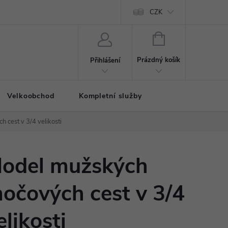
CZK
NÁKUPNÍ
KOŠÍK
Prázdný košík
Přihlášení
Velkoobchod
Kompletní služby
cest v 3/4 velikosti
odel mužských
očových cest v 3/4
elikosti