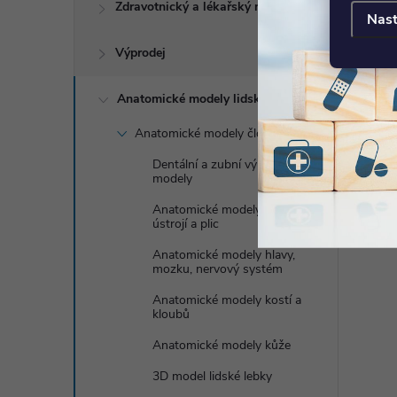
Zdravotnický a lékařský nábytek
Nast
Výprodej
Anatomické modely lidského těla
Anatomické modely člověka
Dentální a zubní výukové
modely
Anatomické modely dýchací
ústrojí a plic
Anatomické modely hlavy,
mozku, nervový systém
Anatomické modely kostí a
kloubů
Anatomické modely kůže
3D model lidské lebky