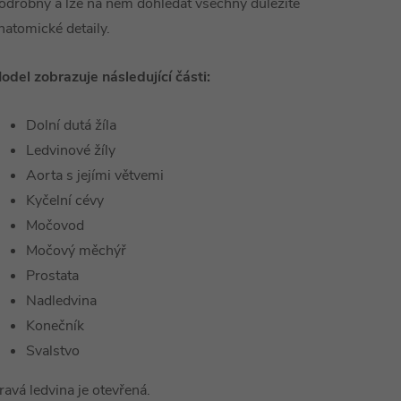
odrobný a lze na něm dohledat všechny důležité
natomické detaily.
odel zobrazuje následující části:
Dolní dutá žíla
Ledvinové žíly
Aorta s jejími větvemi
Kyčelní cévy
Močovod
Močový měchýř
Prostata
Nadledvina
Konečník
Svalstvo
ravá ledvina je otevřená.