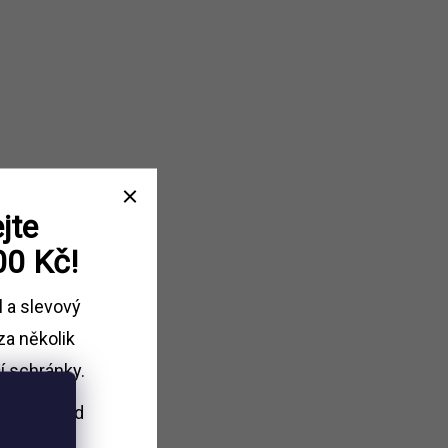
jte
00 Kč!
l a slevový
za několik
í schránky.
i nákupu
nad
Kč.