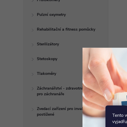
Pulzní oxymetry
Rehabilitační a fitness pomůcky
Sterilizátory
Stetoskopy
Tlakoměry
Záchranářství - zdravotní potřeby
pro záchranáře
Zvedací zařízení pro invalidy a
postižené
Tento 
vyjadřu