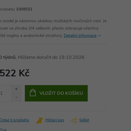
produktu:
1008551
o model je názornou ukázkou mužských močových cest. Je
oven ve zhruba 3/4 velikosti, přesto zobrazuje všechny
žité orgány a anatomické struktury.
Detailní informace
0 týdnů
19.10.2026
 522 Kč
ná
:
VLOŽIT DO KOŠÍKU
Dotaz k produktu
Hlídací pes
Sdílet
Tisk