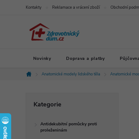
Přejít
Kontakty
Reklamace a vrácení zboží
Obchodní podm
na
obsah
Novinky
Doprava a platby
Půjčovn
Anatomické modely lidského těla
Anatomické mod
Domů
P
Přeskočit
Kategorie
kategorie
o
Antidekubitní pomůcky proti
s
proleženinám