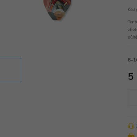
Kód 
Tent
zhot
důle
8-1
5
Měr
cena