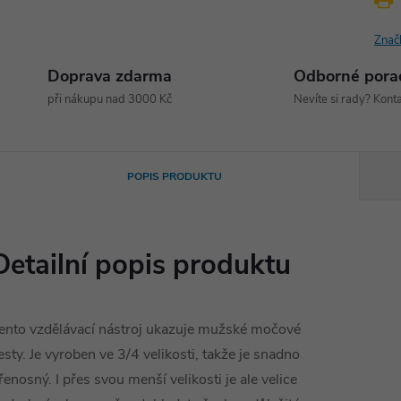
Znač
Doprava zdarma
Odborné pora
při nákupu nad 3000 Kč
Nevíte si rady? Konta
POPIS PRODUKTU
Detailní popis produktu
ento vzdělávací nástroj ukazuje mužské močové
esty. Je vyroben ve 3/4 velikosti, takže je snadno
řenosný. I přes svou menší velikosti je ale velice