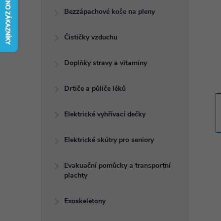
t
Bezzápachové koše na pleny
r
Čističky vzduchu
a
Doplňky stravy a vitamíny
n
Drtiče a půliče léků
n
Elektrické vyhřívací dečky
í
Elektrické skútry pro seniory
p
Evakuační pomůcky a transportní
plachty
a
n
Exoskeletony