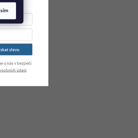
asím
ískat slevu
e u nás v bezpečí.
osobních údajů