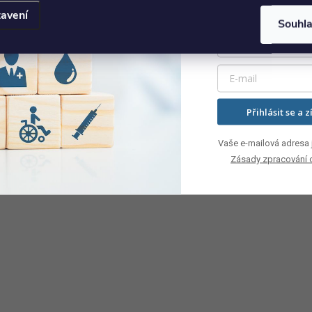
avení
Souhl
Přihlásit se a z
Vaše e-mailová adresa j
Zásady zpracování 