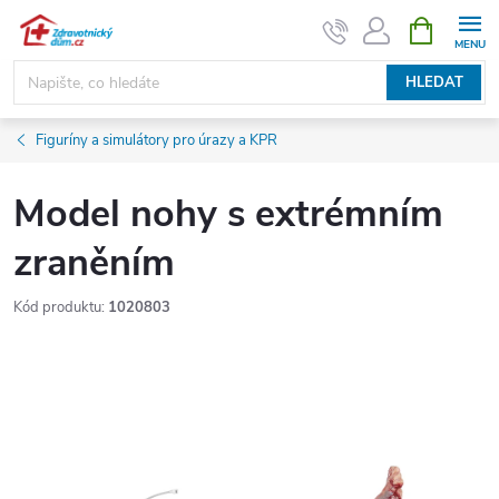
Přejít
NÁKUPNÍ
KOŠÍK
na
obsah
HLEDAT
Figuríny a simulátory pro úrazy a KPR
Model nohy s extrémním
zraněním
Kód produktu:
1020803