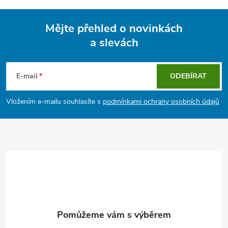
Mějte přehled o novinkách
a slevách
Z
á
E-mail
ODEBÍRAT
p
Vložením e-mailu souhlasíte s
podmínkami ochrany osobních údajů
a
t
í