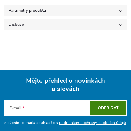
Parametry produktu
Diskuse
Mějte přehled o novinkách
a slevách
Z
á
E-mail
ODEBÍRAT
p
Vložením e-mailu souhlasíte s
podmínkami ochrany osobních údajů