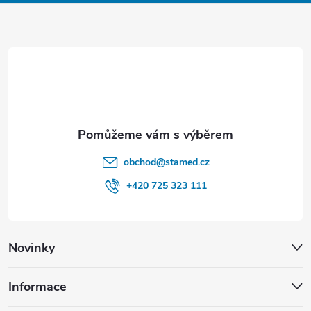
a
t
í
obchod
@
stamed.cz
+420 725 323 111
Novinky
Informace