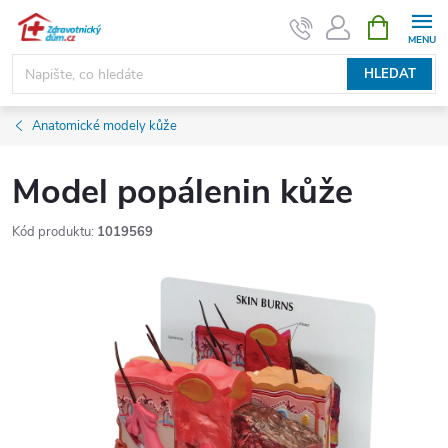
Přejít
NÁKUPNÍ
KOŠÍK
na
obsah
HLEDAT
Anatomické modely kůže
Model popálenin kůže
Kód produktu:
1019569