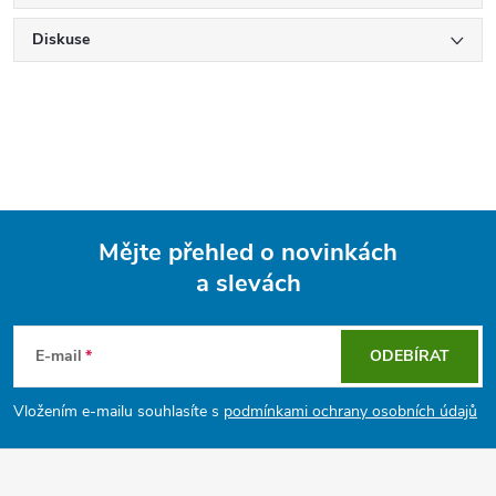
Diskuse
Mějte přehled o novinkách
a slevách
Z
á
E-mail
ODEBÍRAT
p
Vložením e-mailu souhlasíte s
podmínkami ochrany osobních údajů
a