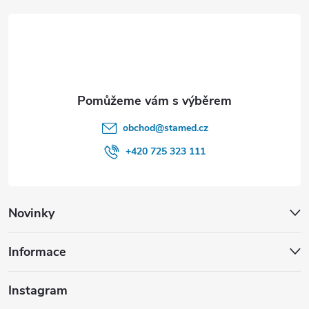
t
í
obchod
@
stamed.cz
+420 725 323 111
Novinky
Informace
Instagram