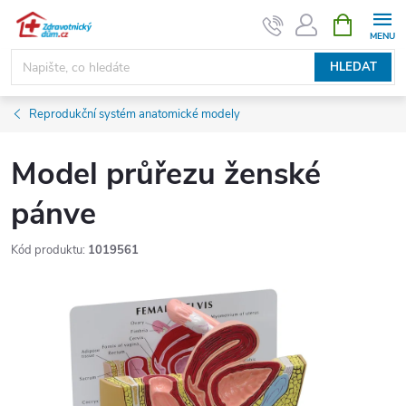
Přejít
NÁKUPNÍ
KOŠÍK
na
obsah
HLEDAT
Reprodukční systém anatomické modely
Model průřezu ženské
pánve
Kód produktu:
1019561