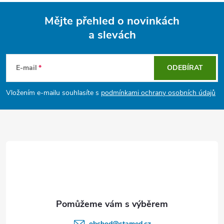
Mějte přehled o novinkách
a slevách
Z
á
E-mail
ODEBÍRAT
p
Vložením e-mailu souhlasíte s
podmínkami ochrany osobních údajů
a
t
í
obchod
@
stamed.cz