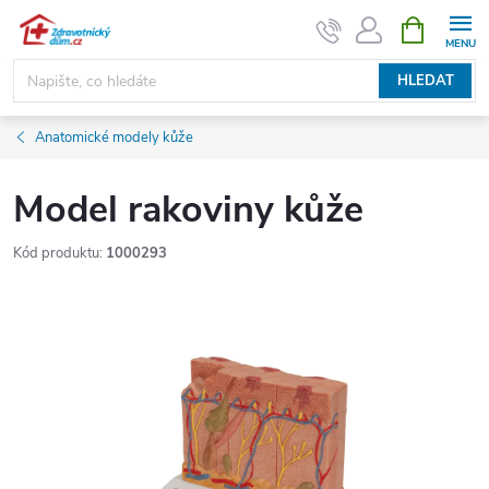
Přejít
NÁKUPNÍ
KOŠÍK
na
obsah
HLEDAT
Anatomické modely kůže
Model rakoviny kůže
Kód produktu:
1000293