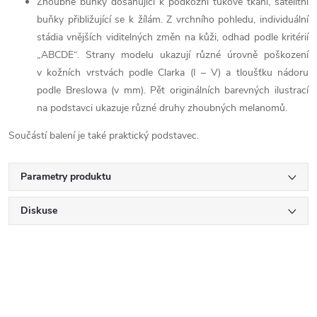
Zhoubné buňky dosahující k podkožní tukové tkáni, satelitní
buňky přibližující se k žílám. Z vrchního pohledu, individuální
stádia vnějších viditelných změn na kůži, odhad podle kritérií
„ABCDE“. Strany modelu ukazují různé úrovně poškození
v kožních vrstvách podle Clarka (I – V) a tloušťku nádoru
podle Breslowa (v mm). Pět originálních barevných ilustrací
na podstavci ukazuje různé druhy zhoubných melanomů.
Součástí balení je také praktický podstavec.
Parametry produktu
Diskuse