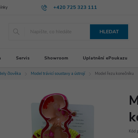
+420 725 323 111
ínky
HLEDAT
a
Servis
Showroom
Uplatnění ePoukazu
ely člověka
Model trávicí soustavy a ústrojí
Model řezu konečníku
M
k
Kód 