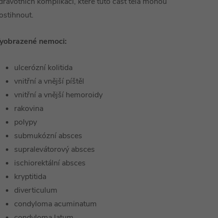
dravotních komplikací, které tuto část těla mohou
ostihnout.
yobrazené nemoci:
ulcerózní kolitida
vnitřní a vnější píštěl
vnitřní a vnější hemoroidy
rakovina
polypy
submukózní absces
supralevátorový absces
ischiorektální absces
kryptitida
diverticulum
condyloma acuminatum
condyloma latum