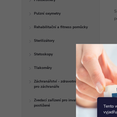
S
Pulzní oxymetry
p
Rehabilitační a fitness pomůcky
Sterilizátory
Stetoskopy
Tlakoměry
Záchranářství - zdravotní potřeby
pro záchranáře
Zvedací zařízení pro invalidy a
postižené
Tento 
vyjadřu