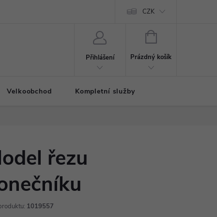
CZK
NÁKUPNÍ
KOŠÍK
Prázdný košík
Přihlášení
Velkoobchod
Kompletní služby
odel řezu
onečníku
produktu:
1019557