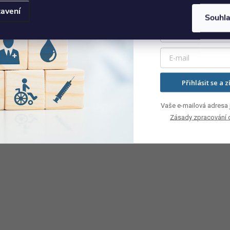
avení
Souhl
Přihlásit se a z
Vaše e-mailová adresa j
Zásady zpracování 