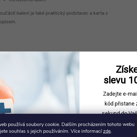
oučástí balení je také praktický podstavec a karta s
opisem.
Získe
slevu
1
Zadejte e-mai
kód
přistane 
sekund do Vaš
web používá soubory cookie. Dalším procházením tohoto webu
Sleva platí př
jete souhlas s jejich používáním. Více informací
zde
.
1500 