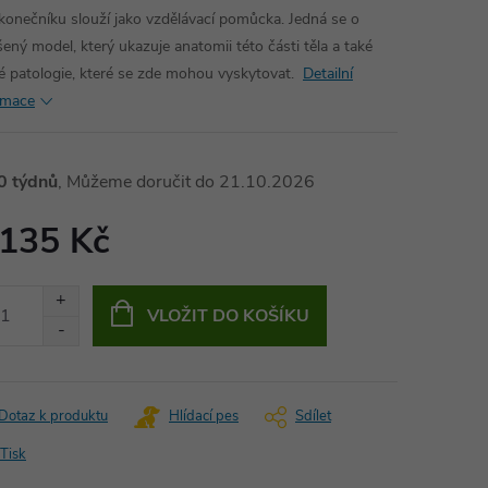
konečníku slouží jako vzdělávací pomůcka. Jedná se o
šený model, který ukazuje anatomii této části těla a také
é patologie, které se zde mohou vyskytovat.
Detailní
rmace
0 týdnů
21.10.2026
 135 Kč
ná
:
VLOŽIT DO KOŠÍKU
Dotaz k produktu
Hlídací pes
Sdílet
Tisk