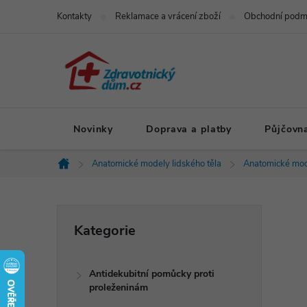
Přejít
Kontakty
Reklamace a vrácení zboží
Obchodní podm
na
obsah
Novinky
Doprava a platby
Půjčovn
Anatomické modely lidského těla
Anatomické mod
Domů
P
Přeskočit
Kategorie
kategorie
o
Antidekubitní pomůcky proti
s
proleženinám