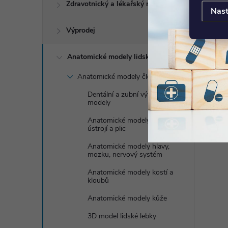
Zdravotnický a lékařský nábytek
Nast
Výprodej
Anatomické modely lidského těla
Anatomické modely člověka
Dentální a zubní výukové
modely
Anatomické modely dýchací
ústrojí a plic
Anatomické modely hlavy,
mozku, nervový systém
Anatomické modely kostí a
kloubů
Anatomické modely kůže
3D model lidské lebky