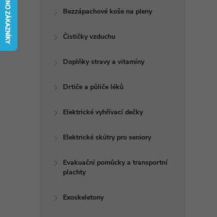
t
Bezzápachové koše na pleny
r
Čističky vzduchu
a
Doplňky stravy a vitamíny
n
Drtiče a půliče léků
n
Elektrické vyhřívací dečky
í
Elektrické skútry pro seniory
p
Evakuační pomůcky a transportní
plachty
a
n
Exoskeletony