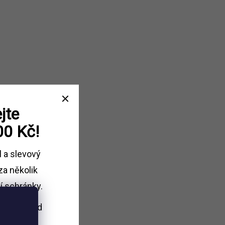
jte
00 Kč!
l a slevový
za několik
í schránky.
i nákupu
nad
Kč.