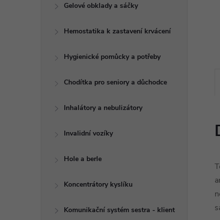
e
Gelové obklady a sáčky
l
Hemostatika k zastavení krvácení
Hygienické pomůcky a potřeby
Chodítka pro seniory a důchodce
Inhalátory a nebulizátory
Invalidní vozíky
Hole a berle
T
a
Koncentrátory kyslíku
n
s
Komunikační systém sestra - klient