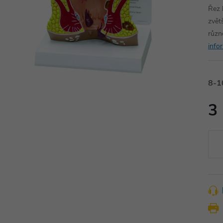
Řez 
zvět
různ
info
8-1
3
Měr
cena