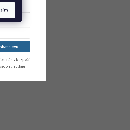
asím
ískat slevu
e u nás v bezpečí.
osobních údajů