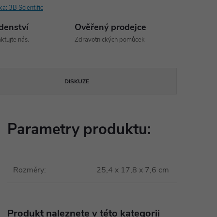
ka:
3B Scientific
denství
Ověřený prodejce
ktujte nás.
Zdravotnických pomůcek
DISKUZE
Parametry produktu:
Rozměry
:
25,4 x 17,8 x 7,6 cm
Produkt naleznete v této kategorii