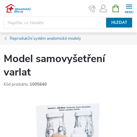
Přejít
NÁKUPNÍ
KOŠÍK
na
obsah
HLEDAT
Reprodukční systém anatomické modely
Model samovyšetření
varlat
Kód produktu:
1005640