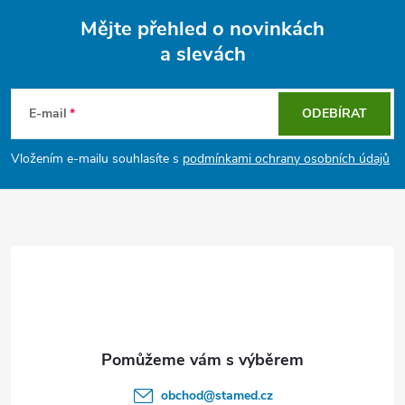
Mějte přehled o novinkách
a slevách
Z
á
E-mail
ODEBÍRAT
p
Vložením e-mailu souhlasíte s
podmínkami ochrany osobních údajů
a
t
í
obchod
@
stamed.cz