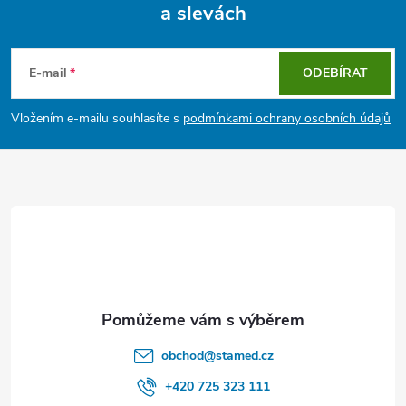
a slevách
Z
á
E-mail
ODEBÍRAT
p
Vložením e-mailu souhlasíte s
podmínkami ochrany osobních údajů
a
t
í
obchod
@
stamed.cz
+420 725 323 111