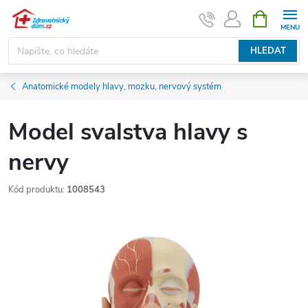
Přejít
NÁKUPNÍ
KOŠÍK
na
obsah
HLEDAT
Anatomické modely hlavy, mozku, nervový systém
Model svalstva hlavy s
nervy
Kód produktu:
1008543