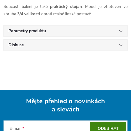
Součástí balení je také
praktický stojan
. Model je zhotoven ve
zhruba
3/4 velikosti
oproti reálné lidské postavě.
Parametry produktu
Diskuse
Mějte přehled o novinkách
a slevách
Z
á
E-mail
ODEBÍRAT