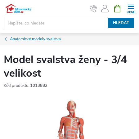
Přejít
NÁKUPNÍ
KOŠÍK
na
obsah
HLEDAT
Anatomické modely svalstva
Model svalstva ženy - 3/4
velikost
Kód produktu:
1013882