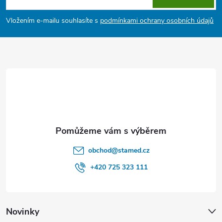
p
Vložením e-mailu souhlasíte s
podmínkami ochrany osobních údajů
a
t
í
obchod
@
stamed.cz
+420 725 323 111
Novinky