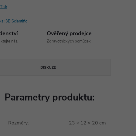
Tisk
ka:
3B Scientific
denství
Ověřený prodejce
ktujte nás.
Zdravotnických pomůcek
DISKUZE
Parametry produktu:
Rozměry
:
23 × 12 × 20 cm