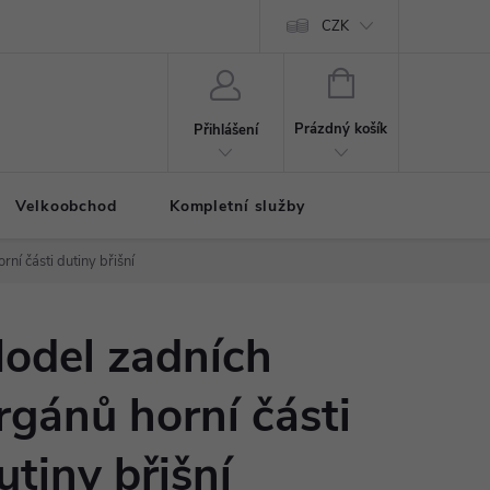
CZK
NÁKUPNÍ
KOŠÍK
Prázdný košík
Přihlášení
Velkoobchod
Kompletní služby
ní části dutiny břišní
odel zadních
rgánů horní části
utiny břišní