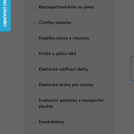
t
Bezzápachové koše na pleny
r
Čističky vzduchu
a
Doplňky stravy a vitamíny
n
Drtiče a půliče léků
n
Elektrické vyhřívací dečky
í
Elektrické skútry pro seniory
p
Evakuační pomůcky a transportní
plachty
a
n
Exoskeletony