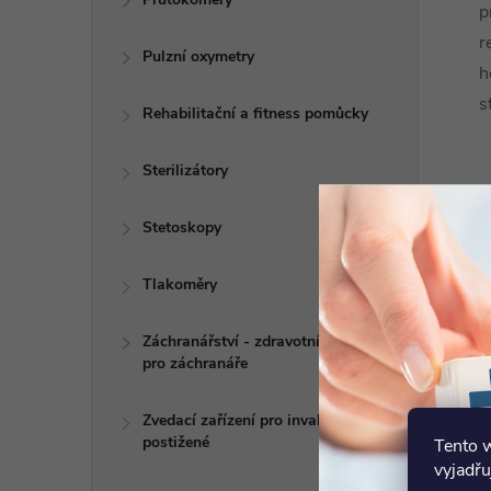
p
r
Pulzní oxymetry
h
s
Rehabilitační a fitness pomůcky
Sterilizátory
Stetoskopy
Tlakoměry
Záchranářství - zdravotní potřeby
pro záchranáře
Zvedací zařízení pro invalidy a
postižené
Tento 
vyjadřu