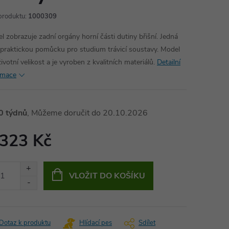
produktu:
1000309
l zobrazuje zadní orgány horní části dutiny břišní. Jedná
 praktickou pomůcku pro studium trávicí soustavy. Model
životní velikost a je vyroben z kvalitních materiálů.
Detailní
rmace
0 týdnů
20.10.2026
 323 Kč
ná
:
VLOŽIT DO KOŠÍKU
Dotaz k produktu
Hlídací pes
Sdílet