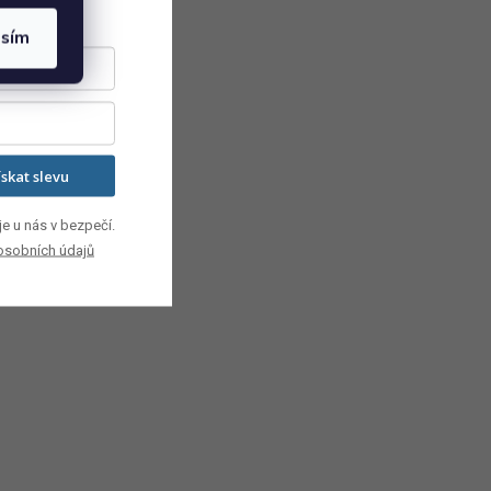
asím
ískat slevu
e u nás v bezpečí.
osobních údajů