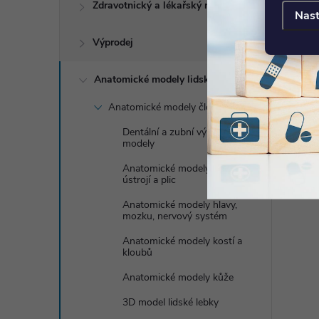
Zdravotnický a lékařský nábytek
Nast
Výprodej
Anatomické modely lidského těla
Anatomické modely člověka
Dentální a zubní výukové
modely
Anatomické modely dýchací
ústrojí a plic
Anatomické modely hlavy,
mozku, nervový systém
Anatomické modely kostí a
kloubů
Anatomické modely kůže
3D model lidské lebky