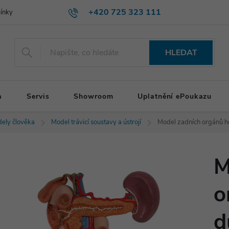
+420 725 323 111
ínky
HLEDAT
a
Servis
Showroom
Uplatnění ePoukazu
ely člověka
Model trávicí soustavy a ústrojí
Model zadních orgánů hor
M
o
d