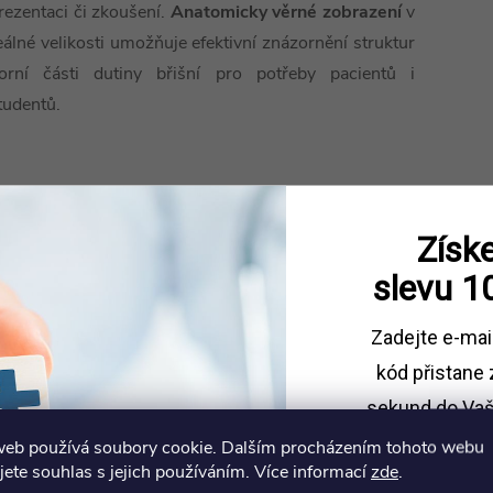
rezentaci či zkoušení.
Anatomicky věrné zobrazení
v
eálné velikosti umožňuje efektivní znázornění struktur
orní části dutiny břišní pro potřeby pacientů i
tudentů.
Získe
slevu
1
Zadejte e-mai
kód
přistane 
sekund do Vaš
web používá soubory cookie. Dalším procházením tohoto webu
Sleva platí př
jete souhlas s jejich používáním. Více informací
zde
.
1500 