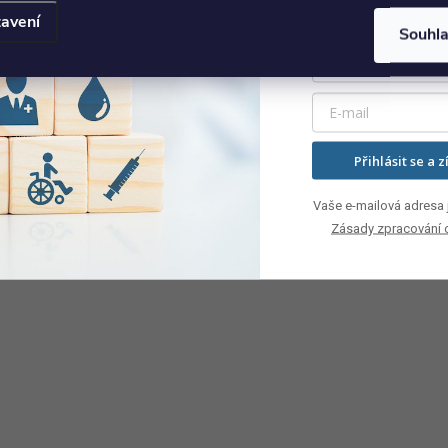
avení
Souhl
Přihlásit se a z
Vaše e-mailová adresa j
Zásady zpracování 