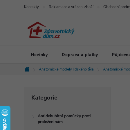
Přejít
Kontakty
Reklamace a vrácení zboží
Obchodní podm
na
obsah
Novinky
Doprava a platby
Půjčovn
Anatomické modely lidského těla
Anatomické mod
Domů
P
Přeskočit
Kategorie
kategorie
o
Antidekubitní pomůcky proti
s
proleženinám