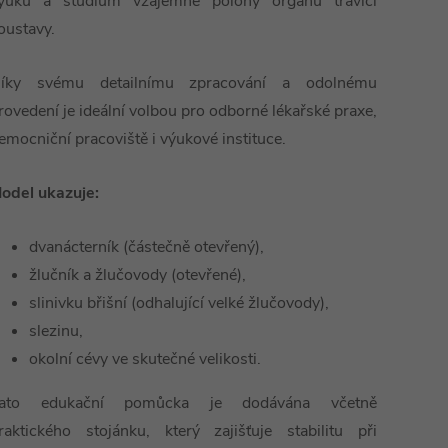
ýuku a studium vzájemné polohy orgánů trávicí
oustavy.
íky svému detailnímu zpracování a odolnému
rovedení je ideální volbou pro odborné lékařské praxe,
emocniční pracoviště i výukové instituce.
odel ukazuje:
dvanácterník (částečně otevřený),
žlučník a žlučovody (otevřené),
slinivku břišní (odhalující velké žlučovody),
slezinu,
okolní cévy ve skutečné velikosti.
ato edukační pomůcka je dodávána včetně
raktického stojánku, který zajišťuje stabilitu při