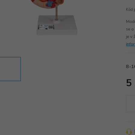
Kód 
Mode
se o
je v 
info
8-1
5
Měr
cena