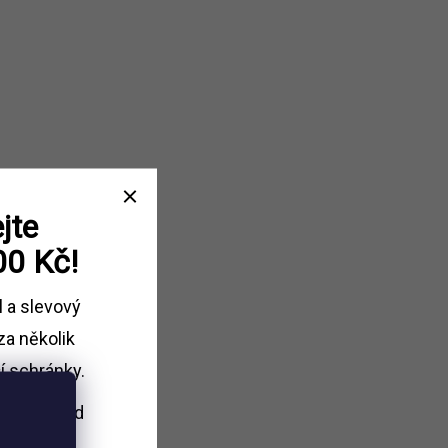
jte
00 Kč!
l a slevový
za několik
í schránky.
i nákupu
nad
Kč.