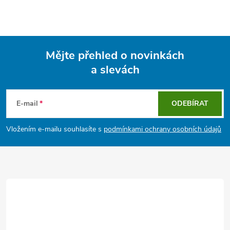
Mějte přehled o novinkách
a slevách
Z
á
E-mail
ODEBÍRAT
p
Vložením e-mailu souhlasíte s
podmínkami ochrany osobních údajů
a
t
í