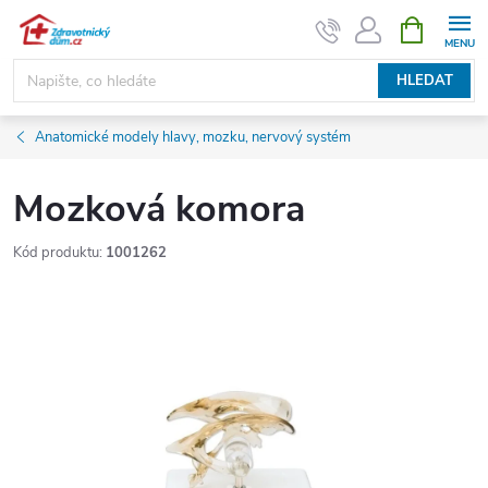
Přejít
NÁKUPNÍ
KOŠÍK
na
obsah
HLEDAT
Anatomické modely hlavy, mozku, nervový systém
Mozková komora
Kód produktu:
1001262