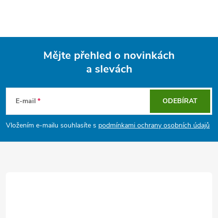
Mějte přehled o novinkách
a slevách
Z
á
E-mail
ODEBÍRAT
p
Vložením e-mailu souhlasíte s
podmínkami ochrany osobních údajů
a
t
í