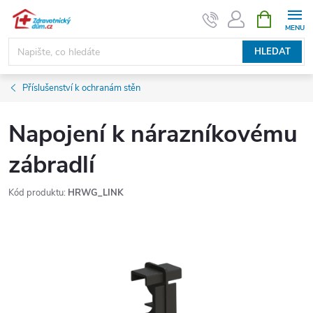
Přejít
NÁKUPNÍ
KOŠÍK
na
obsah
HLEDAT
Příslušenství k ochranám stěn
Napojení k nárazníkovému
zábradlí
Kód produktu:
HRWG_LINK